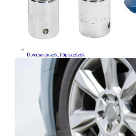
Ütvecsavarozók, hőpisztolyok