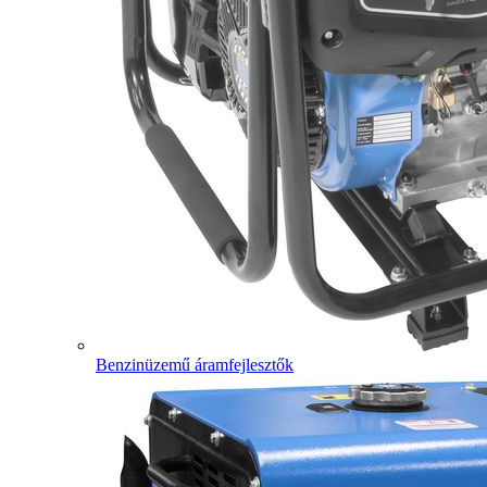
Benzinüzemű áramfejlesztők