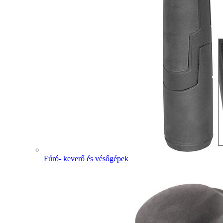
Fúró- keverő és vésőgépek