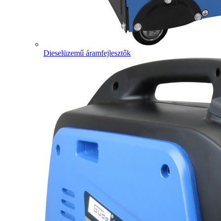
Dieselüzemű áramfejlesztők