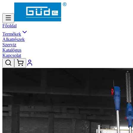
Főoldal
Termékek
Alkatrészek
Szerviz
Katalógus
Kapcsolat