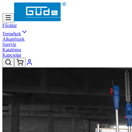
Főoldal
Termékek
Alkatrészek
Szerviz
Katalógus
Kapcsolat