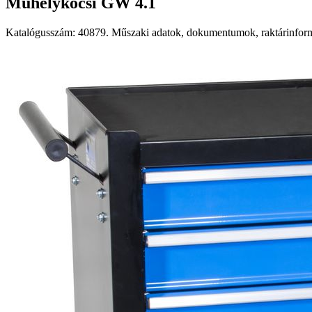
Műhelykocsi GW 4.1
Katalógusszám: 40879. Műszaki adatok, dokumentumok, raktárinformá