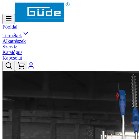
Főoldal
Termékek
Alkatrészek
Szerviz
Katalógus
Kapcsolat