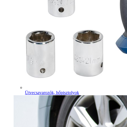
Ütvecsavarozók, hőpisztolyok