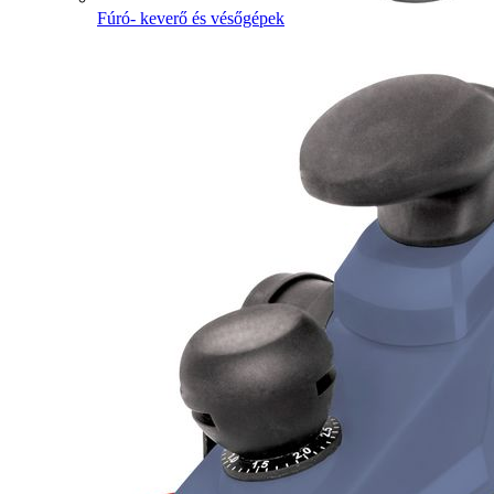
Fúró- keverő és vésőgépek