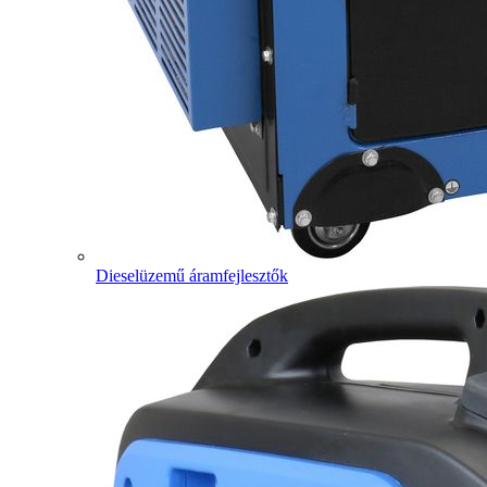
Dieselüzemű áramfejlesztők