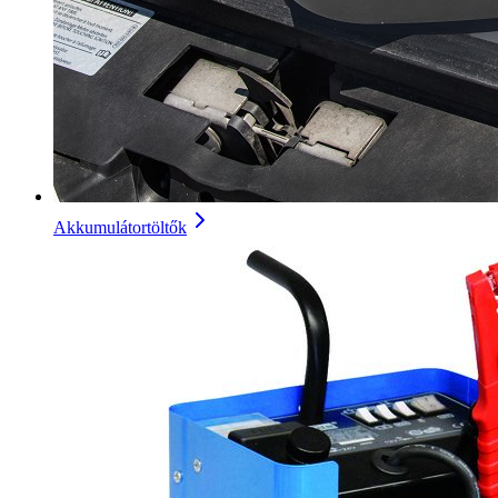
Akkumulátortöltők