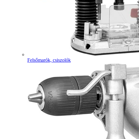
Felsőmarók, csiszolók