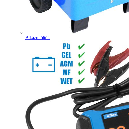
Bikázó töltők