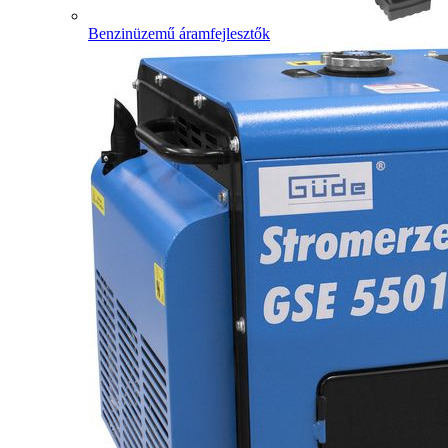
Benzinüzemű áramfejlesztők