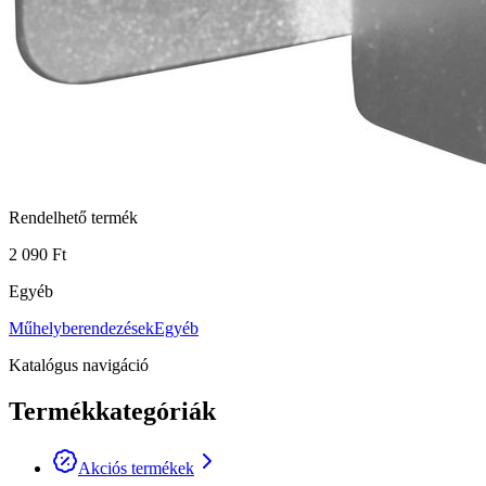
Rendelhető termék
2 090 Ft
Egyéb
Műhelyberendezések
Egyéb
Katalógus navigáció
Termékkategóriák
Akciós termékek