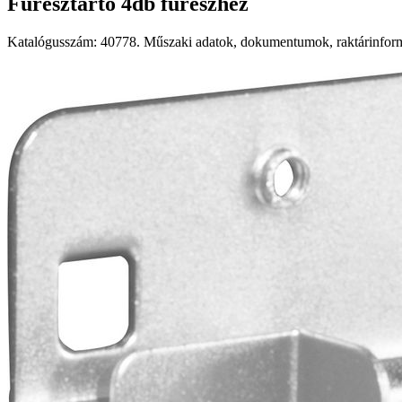
Fűrésztartó 4db fűrészhez
Katalógusszám: 40778. Műszaki adatok, dokumentumok, raktárinformá