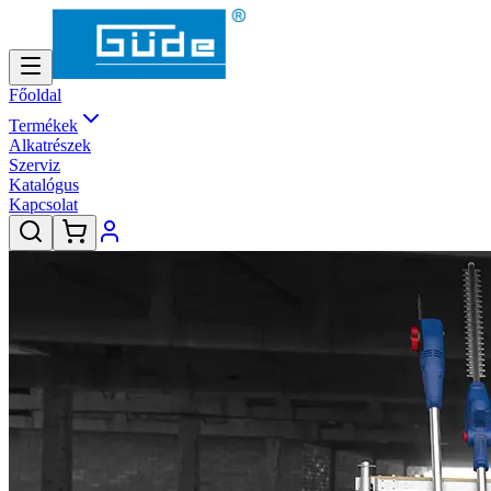
Főoldal
Termékek
Alkatrészek
Szerviz
Katalógus
Kapcsolat