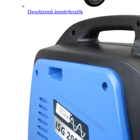
Dieselüzemű áramfejlesztők