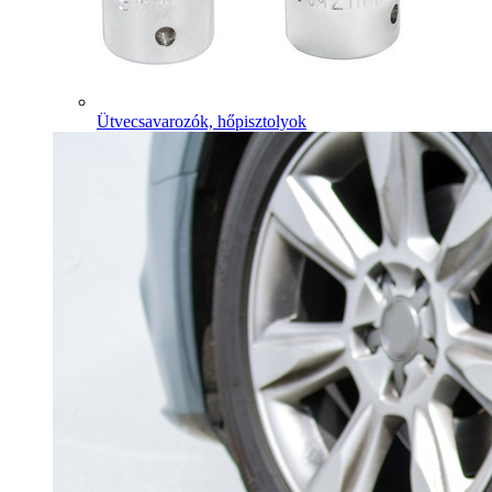
Ütvecsavarozók, hőpisztolyok