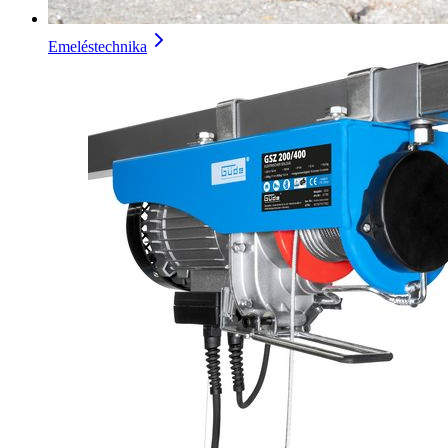
Emeléstechnika