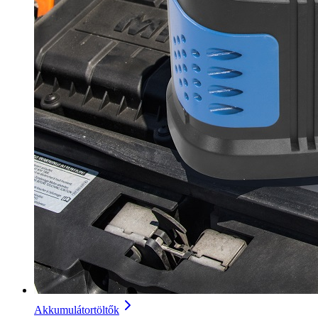
Akkumulátortöltők