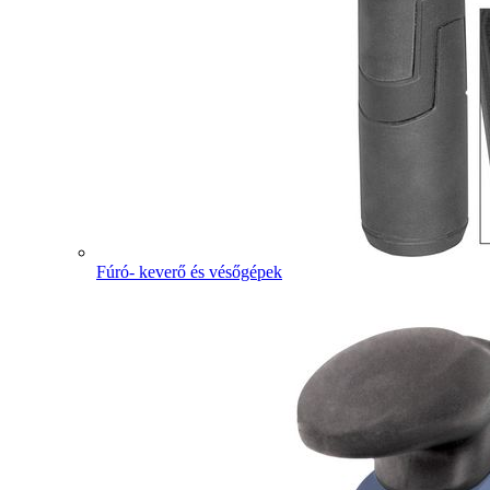
Fúró- keverő és vésőgépek