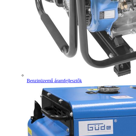
Benzinüzemű áramfejlesztők