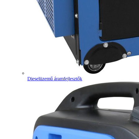
Dieselüzemű áramfejlesztők