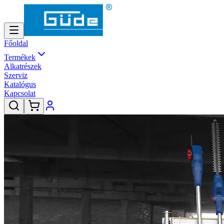
Főoldal
Termékek
Alkatrészek
Szerviz
Katalógus
Kapcsolat