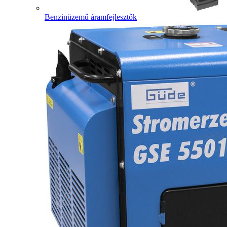
Benzinüzemű áramfejlesztők