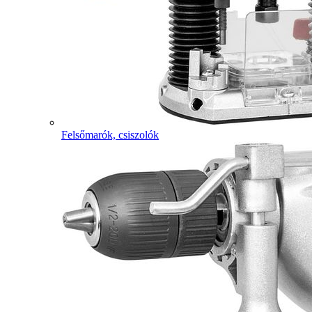
Felsőmarók, csiszolók