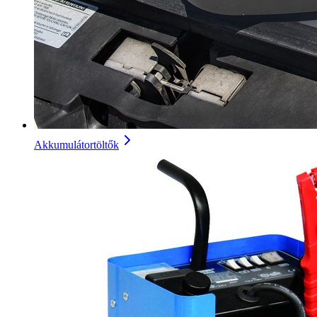
Akkumulátortöltők