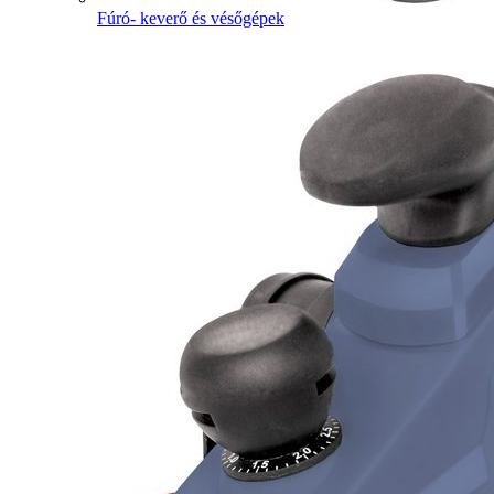
Fúró- keverő és vésőgépek