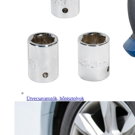
Ütvecsavarozók, hőpisztolyok