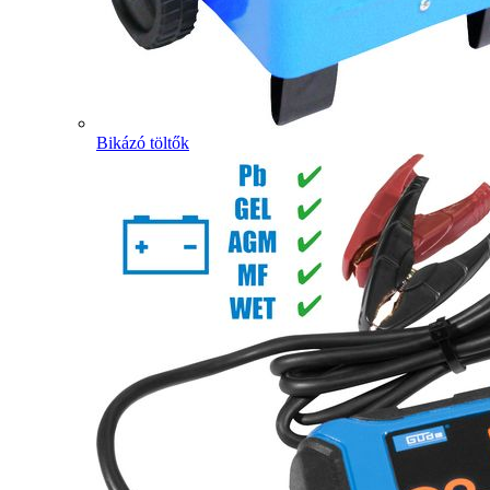
Bikázó töltők