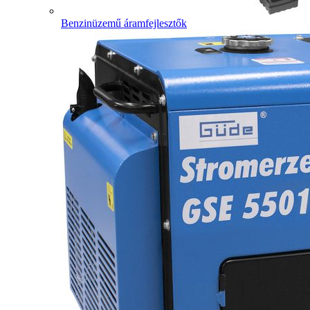
Benzinüzemű áramfejlesztők