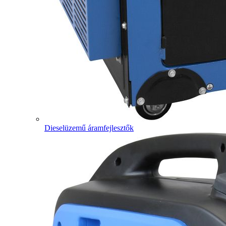
Dieselüzemű áramfejlesztők