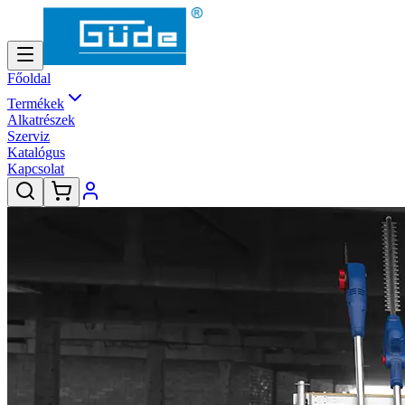
Főoldal
Termékek
Alkatrészek
Szerviz
Katalógus
Kapcsolat