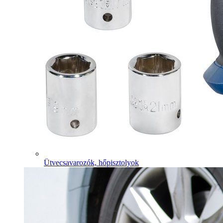
Ütvecsavarozók, hőpisztolyok