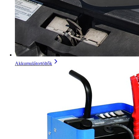
Akkumulátortöltők