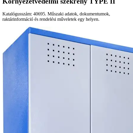
Környezetvédelmi szekrény TYPE II
Katalógusszám: 40695. Műszaki adatok, dokumentumok,
raktárinformáció és rendelési műveletek egy helyen.