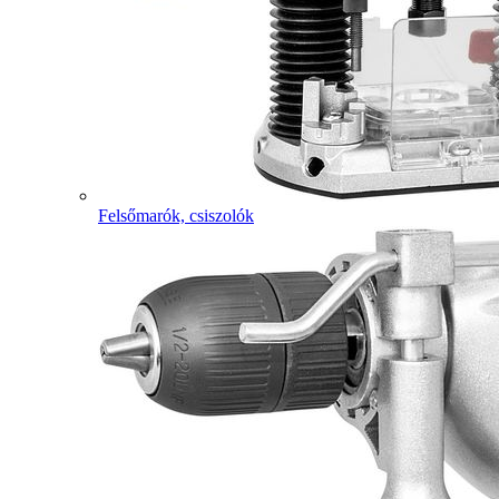
Felsőmarók, csiszolók