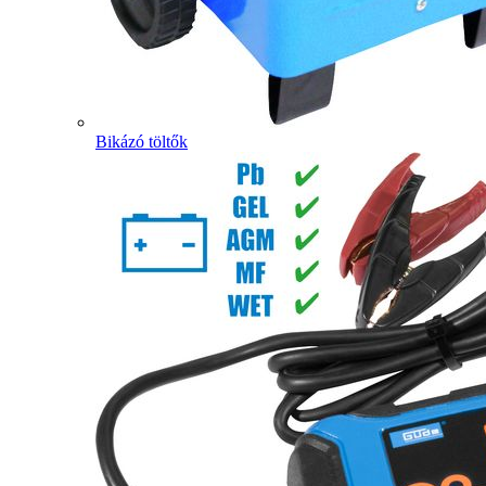
Bikázó töltők