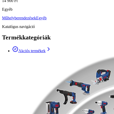
14 900 Ft
Egyéb
Műhelyberendezések
Egyéb
Katalógus navigáció
Termékkategóriák
Akciós termékek