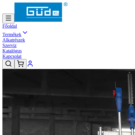
Főoldal
Termékek
Alkatrészek
Szerviz
Katalógus
Kapcsolat