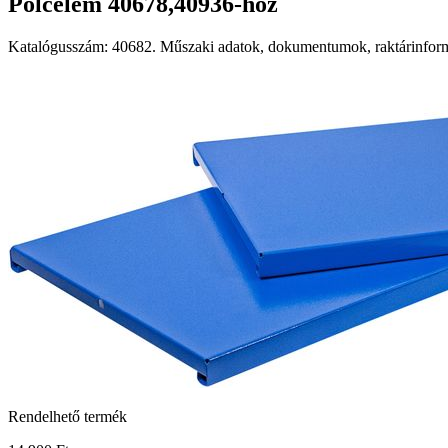
Polcelem 40678,40936-hoz
Katalógusszám: 40682. Műszaki adatok, dokumentumok, raktárinformá
Rendelhető termék