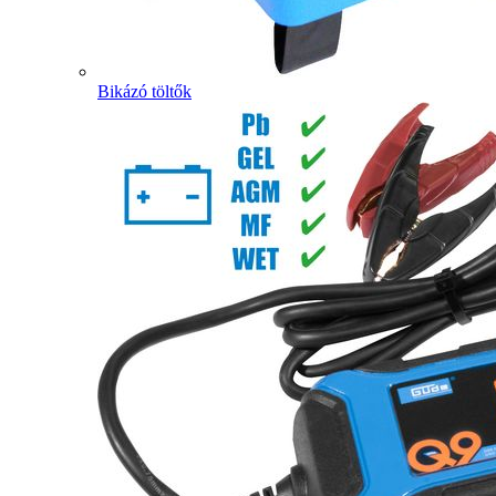
Bikázó töltők