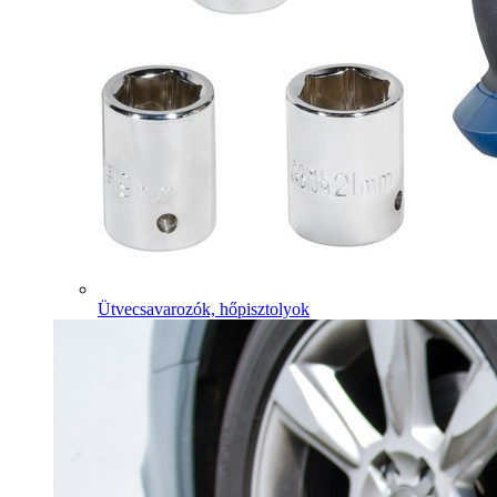
Ütvecsavarozók, hőpisztolyok