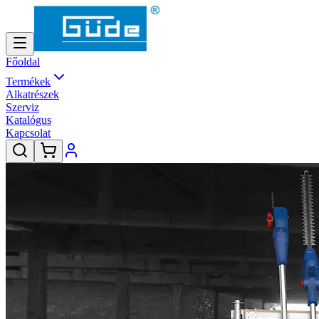
Főoldal
Termékek
Alkatrészek
Szerviz
Katalógus
Kapcsolat