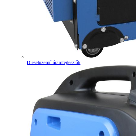
Dieselüzemű áramfejlesztők