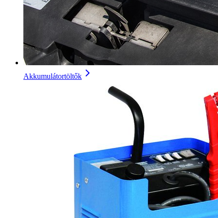
Akkumulátortöltők