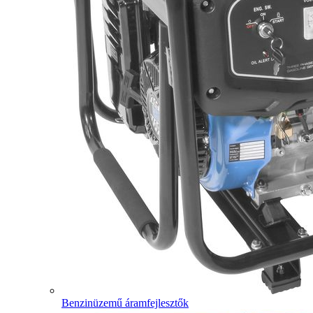
Benzinüzemű áramfejlesztők