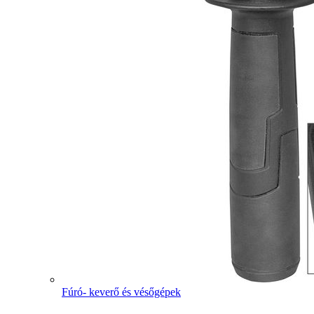
Fúró- keverő és vésőgépek