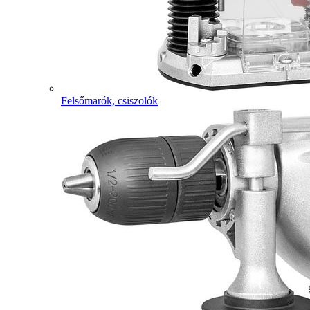
Felsőmarók, csiszolók