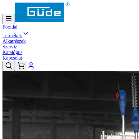
Főoldal
Termékek
Alkatrészek
Szerviz
Katalógus
Kapcsolat