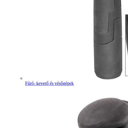
Fúró- keverő és vésőgépek