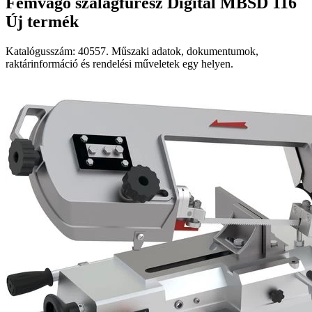
Fémvágó szalagfűrész Digital MBSD 116
Új termék
Katalógusszám: 40557. Műszaki adatok, dokumentumok,
raktárinformáció és rendelési műveletek egy helyen.