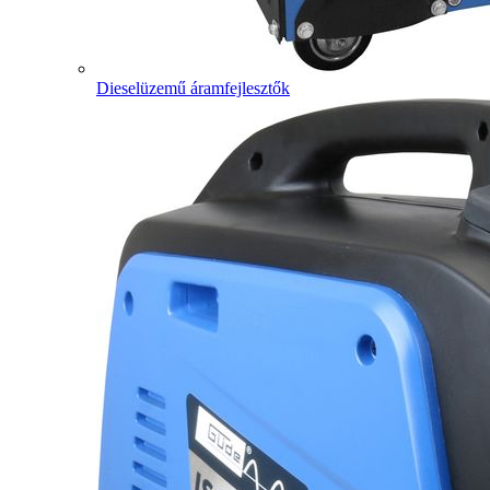
Dieselüzemű áramfejlesztők