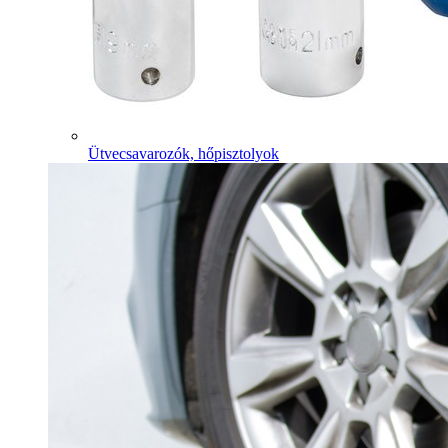
Ütvecsavarozók, hőpisztolyok