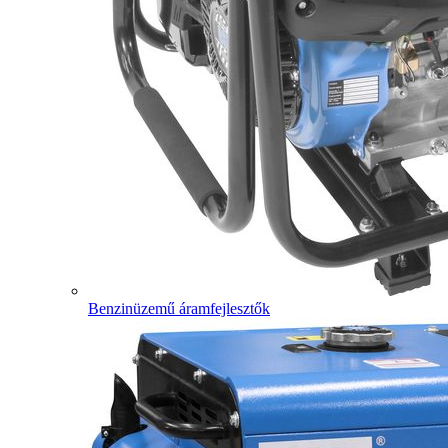
Benzinüzemű áramfejlesztők