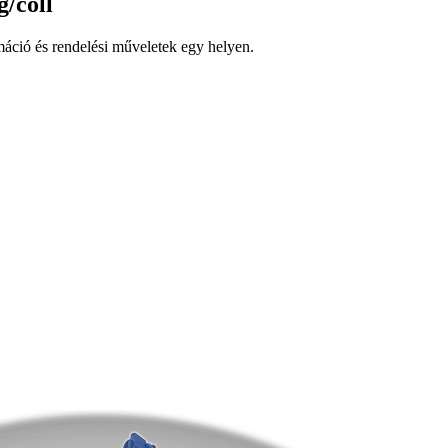
/coll
ció és rendelési műveletek egy helyen.