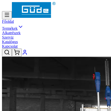
Főoldal
Termékek
Alkatrészek
Szerviz
Katalógus
Kapcsolat