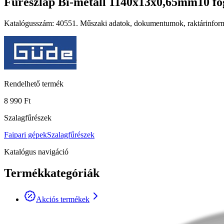
Fűrészlap Bi-metall 1140x13x0,65mm10 fog
Katalógusszám: 40551. Műszaki adatok, dokumentumok, raktárinformá
Rendelhető termék
8 990 Ft
Szalagfűrészek
Faipari gépek
Szalagfűrészek
Katalógus navigáció
Termékkategóriák
Akciós termékek