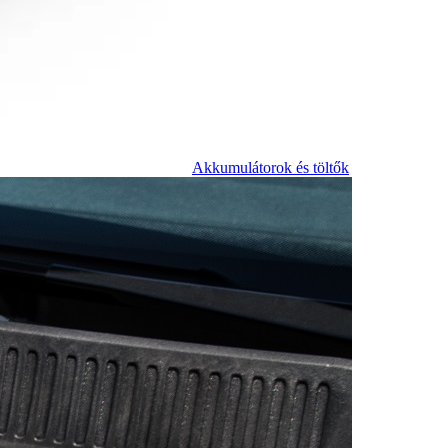
Akkumulátorok és töltők