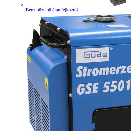
Benzinüzemű áramfejlesztők