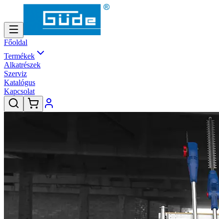
Főoldal
Termékek
Alkatrészek
Szerviz
Katalógus
Kapcsolat