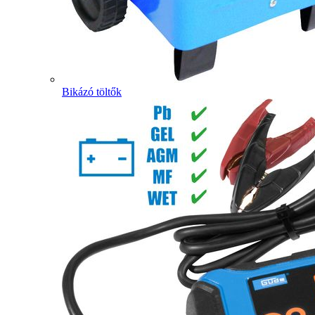
Bikázó töltők