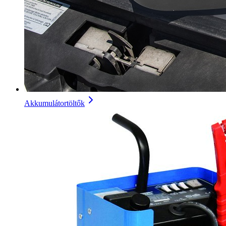
Akkumulátortöltők