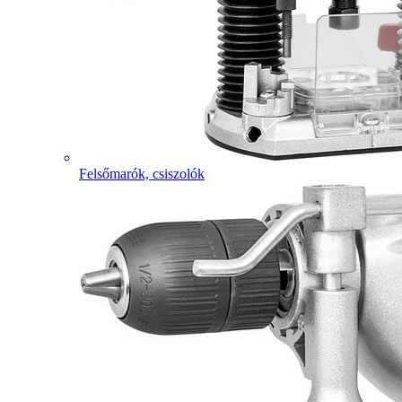
Felsőmarók, csiszolók