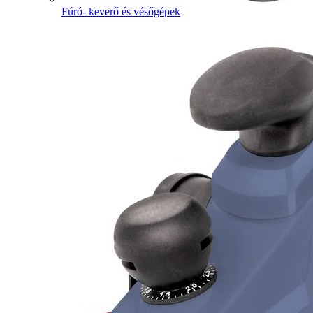
Fúró- keverő és vésőgépek