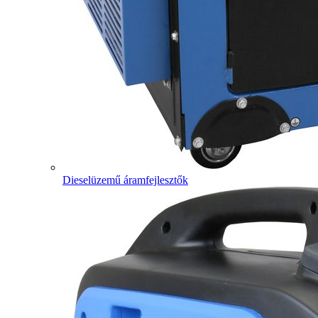
Dieselüzemű áramfejlesztők