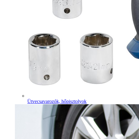
Ütvecsavarozók, hőpisztolyok