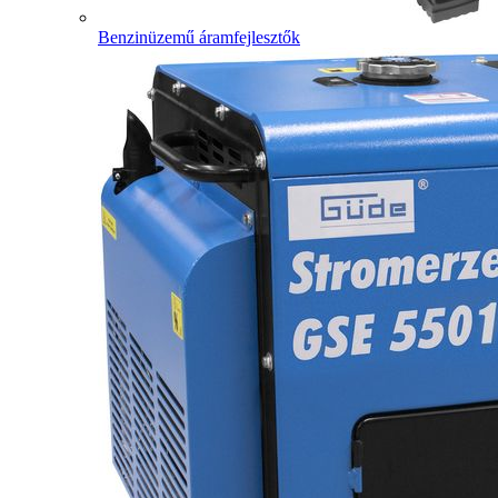
Benzinüzemű áramfejlesztők