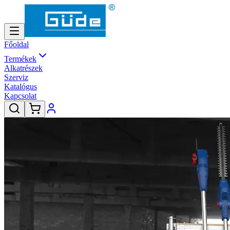
Főoldal
Termékek
Alkatrészek
Szerviz
Katalógus
Kapcsolat