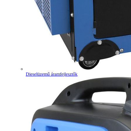
Dieselüzemű áramfejlesztők