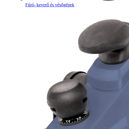
Fúró- keverő és vésőgépek