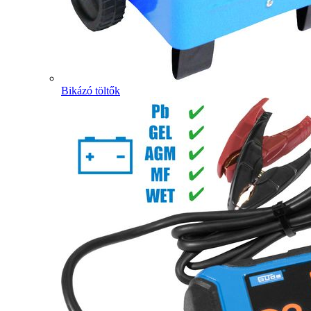
Bikázó töltők