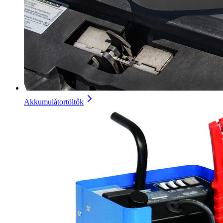
Akkumulátortöltők