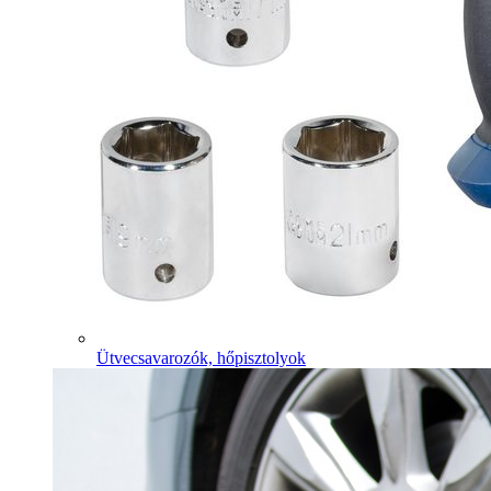
Ütvecsavarozók, hőpisztolyok