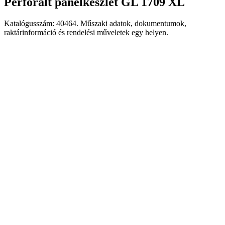
Perforált panelkészlet GL 1709 XL
Katalógusszám: 40464. Műszaki adatok, dokumentumok,
raktárinformáció és rendelési műveletek egy helyen.