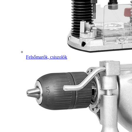
Felsőmarók, csiszolók