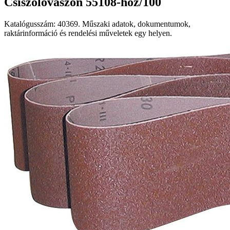
Csiszolóvászon 55108-hoz/100
Katalógusszám: 40369. Műszaki adatok, dokumentumok,
raktárinformáció és rendelési műveletek egy helyen.