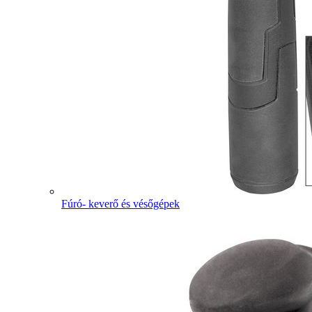
Fúró- keverő és vésőgépek