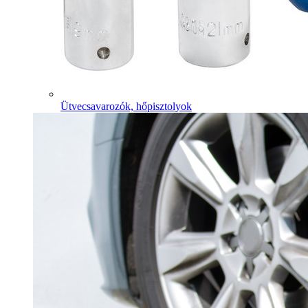
Ütvecsavarozók, hőpisztolyok