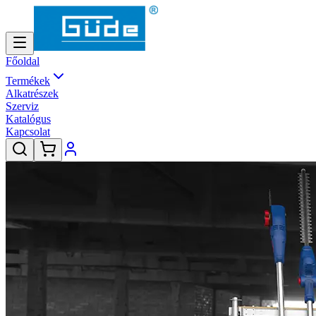
Főoldal
Termékek
Alkatrészek
Szerviz
Katalógus
Kapcsolat