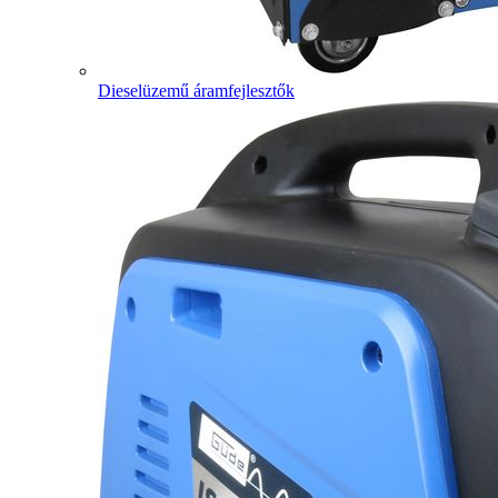
Dieselüzemű áramfejlesztők