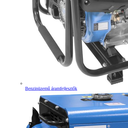
Benzinüzemű áramfejlesztők