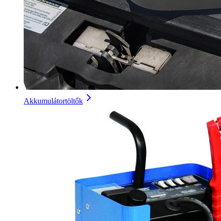
Akkumulátortöltők