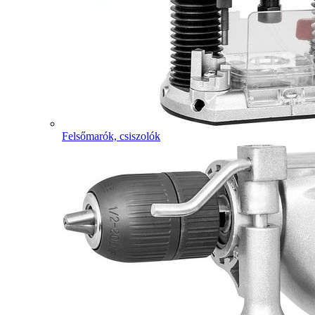
Felsőmarók, csiszolók