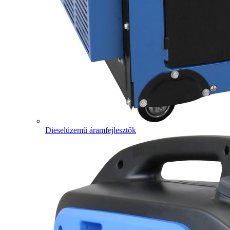
Dieselüzemű áramfejlesztők