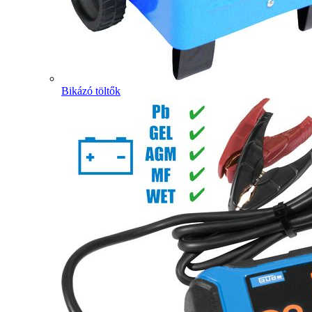
Bikázó töltők