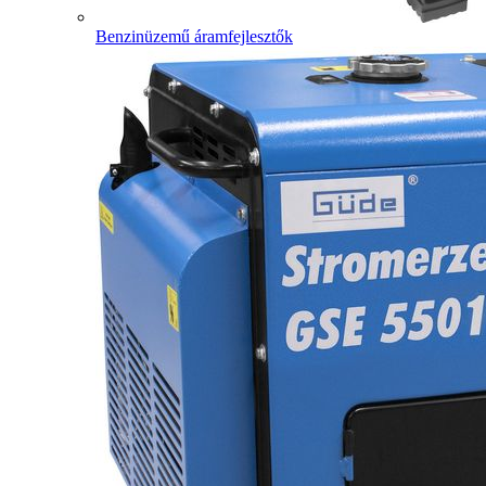
Benzinüzemű áramfejlesztők