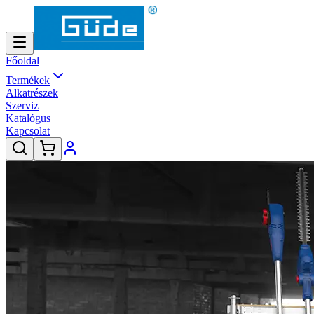
Főoldal
Termékek
Alkatrészek
Szerviz
Katalógus
Kapcsolat