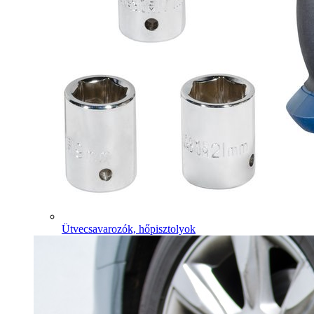
Ütvecsavarozók, hőpisztolyok