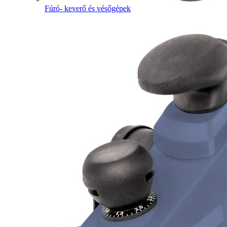
Fúró- keverő és vésőgépek