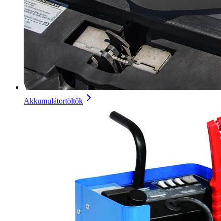
Akkumulátortöltők