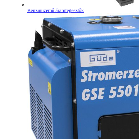
Benzinüzemű áramfejlesztők