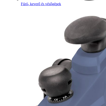
Fúró- keverő és vésőgépek