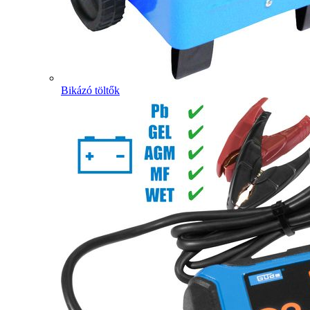
Bikázó töltők