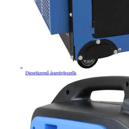
Dieselüzemű áramfejlesztők