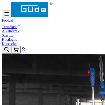
Főoldal
Termékek
Alkatrészek
Szerviz
Katalógus
Kapcsolat