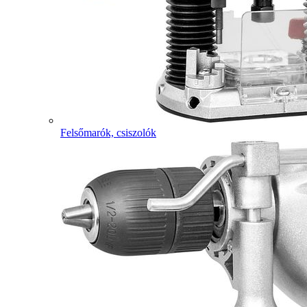
Felsőmarók, csiszolók