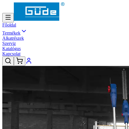
Főoldal
Termékek
Alkatrészek
Szerviz
Katalógus
Kapcsolat