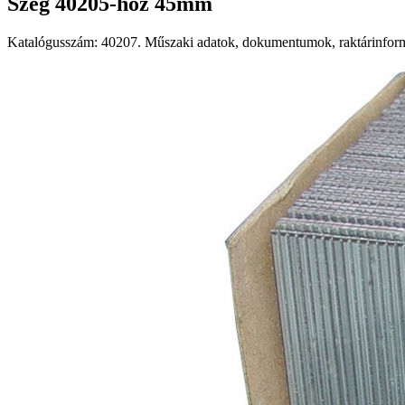
Szeg 40205-höz 45mm
Katalógusszám: 40207. Műszaki adatok, dokumentumok, raktárinformá