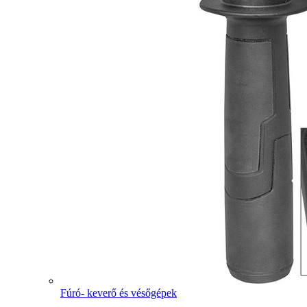
Fúró- keverő és vésőgépek