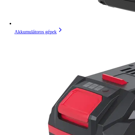
Akkumulátoros gépek