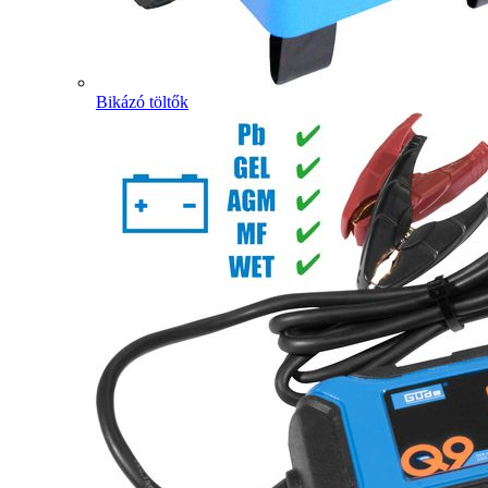
Bikázó töltők