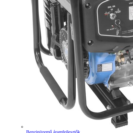
Benzinüzemű áramfejlesztők