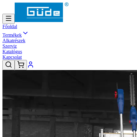
Főoldal
Termékek
Alkatrészek
Szerviz
Katalógus
Kapcsolat