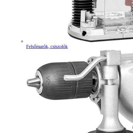
Felsőmarók, csiszolók