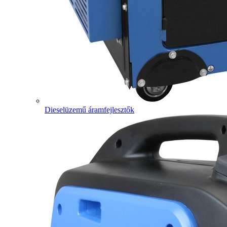
Dieselüzemű áramfejlesztők