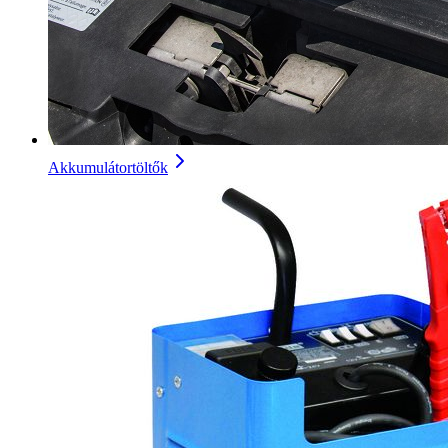
Akkumulátortöltők