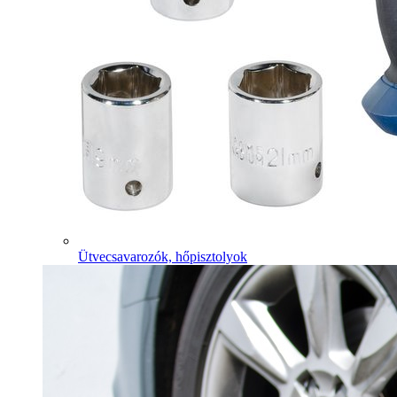
Ütvecsavarozók, hőpisztolyok