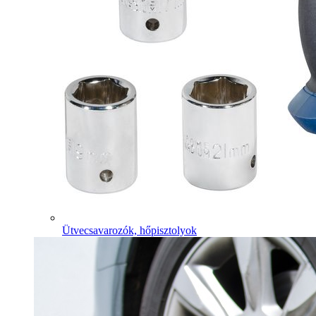
Ütvecsavarozók, hőpisztolyok