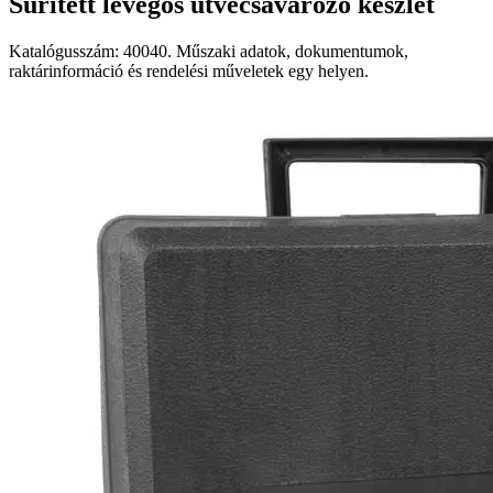
Sűrített levegős ütvecsavarozó készlet
Katalógusszám: 40040. Műszaki adatok, dokumentumok,
raktárinformáció és rendelési műveletek egy helyen.