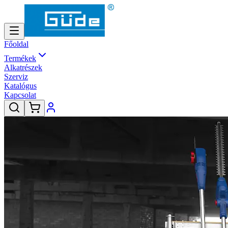
Főoldal
Termékek
Alkatrészek
Szerviz
Katalógus
Kapcsolat