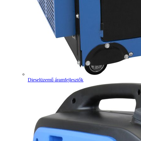
Dieselüzemű áramfejlesztők