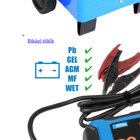
Bikázó töltők