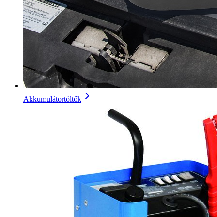
Akkumulátortöltők