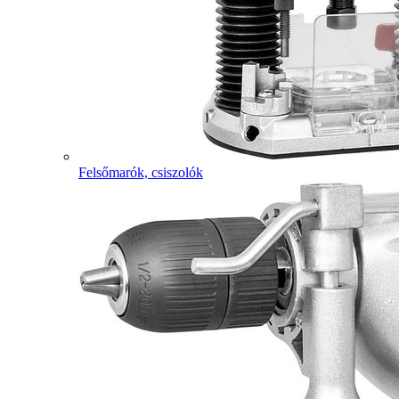
Felsőmarók, csiszolók