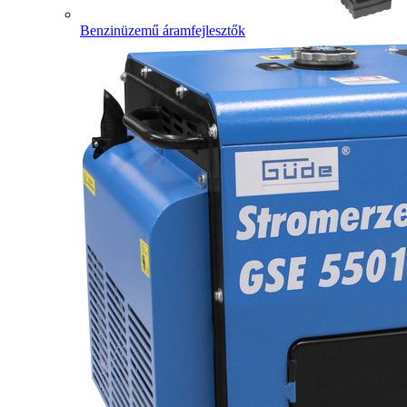
Benzinüzemű áramfejlesztők