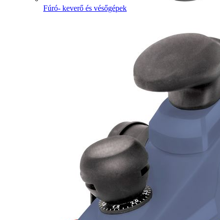
Fúró- keverő és vésőgépek