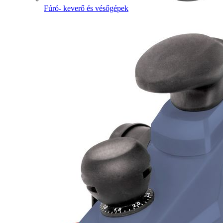
Fúró- keverő és vésőgépek