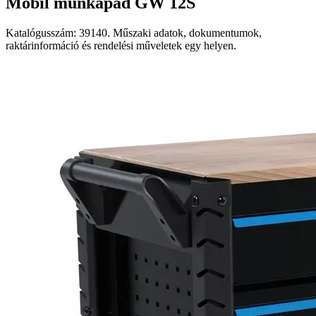
Mobil munkapad GW 12S
Katalógusszám: 39140. Műszaki adatok, dokumentumok,
raktárinformáció és rendelési műveletek egy helyen.