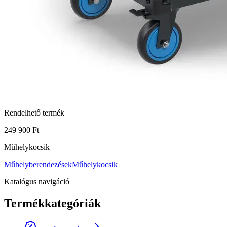
Rendelhető termék
249 900 Ft
Műhelykocsik
Műhelyberendezések
Műhelykocsik
Katalógus navigáció
Termékkategóriák