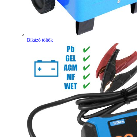
Bikázó töltők