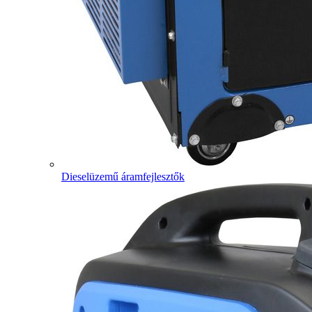
Dieselüzemű áramfejlesztők