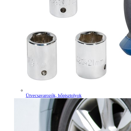
Ütvecsavarozók, hőpisztolyok