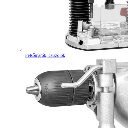
Felsőmarók, csiszolók