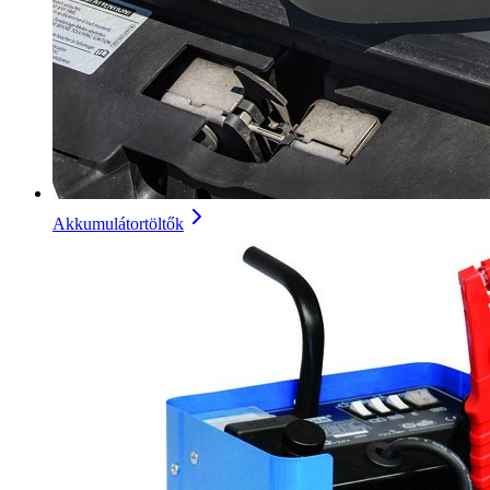
Akkumulátortöltők