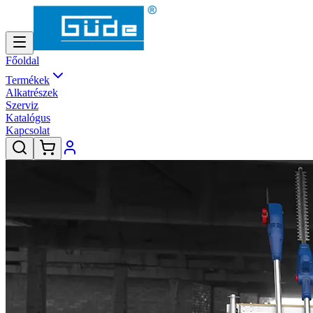
Főoldal
Termékek
Alkatrészek
Szerviz
Katalógus
Kapcsolat