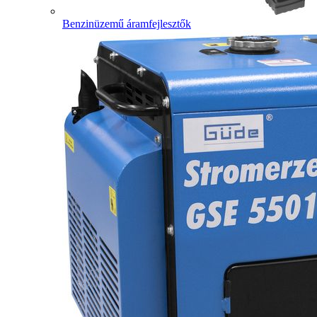
Benzinüzemű áramfejlesztők