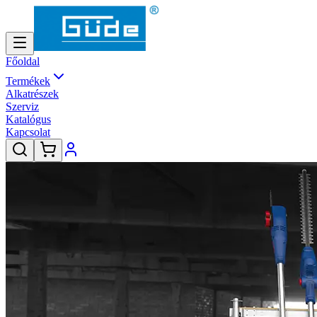
Főoldal
Termékek
Alkatrészek
Szerviz
Katalógus
Kapcsolat