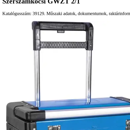
Szerszámkocsi GWZT 2/1
Katalógusszám: 39129. Műszaki adatok, dokumentumok, raktárinformá