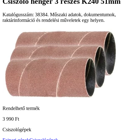
Csiszoló henger 3 részes K240 51mm
Katalógusszám: 38384. Műszaki adatok, dokumentumok,
raktárinformáció és rendelési műveletek egy helyen.
Rendelhető termék
3 990 Ft
Csiszológépek