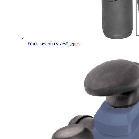
Fúró- keverő és vésőgépek