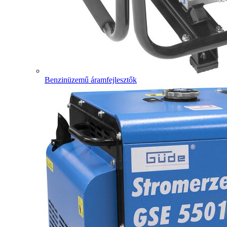
Benzinüzemű áramfejlesztők