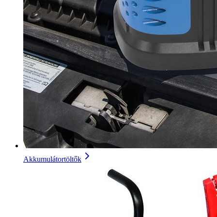
Akkumulátortöltők