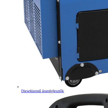
Dieselüzemű áramfejlesztők