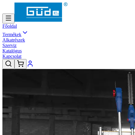
Főoldal
Termékek
Alkatrészek
Szerviz
Katalógus
Kapcsolat