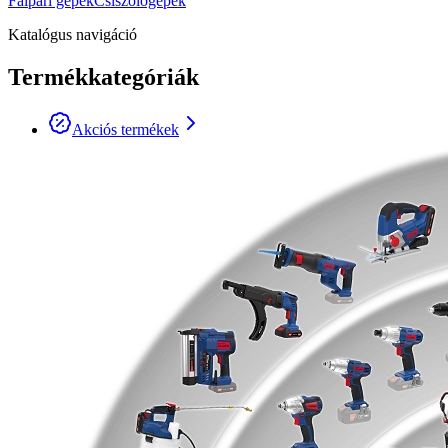
Faipari gépek
Csiszológépek
Katalógus navigáció
Termékkategóriák
Akciós termékek