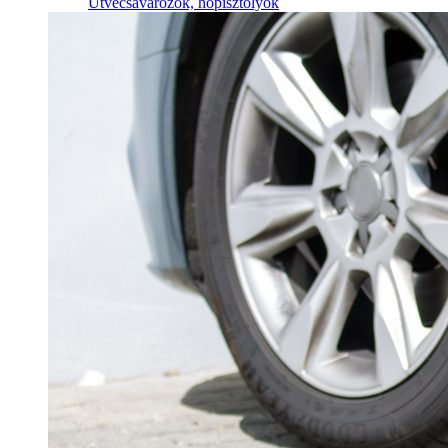
Ütvecsavarozók, hőpisztolyok