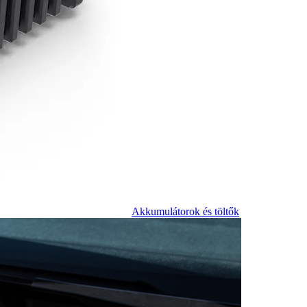
Akkumulátorok és töltők