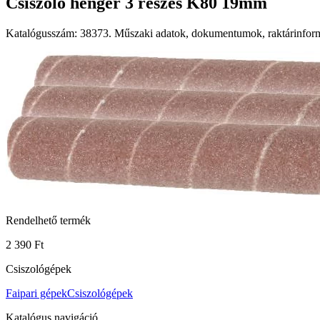
Csiszoló henger 3 részes K80 19mm
Katalógusszám: 38373. Műszaki adatok, dokumentumok, raktárinformá
Rendelhető termék
2 390 Ft
Csiszológépek
Faipari gépek
Csiszológépek
Katalógus navigáció