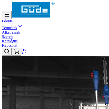
Főoldal
Termékek
Alkatrészek
Szerviz
Katalógus
Kapcsolat