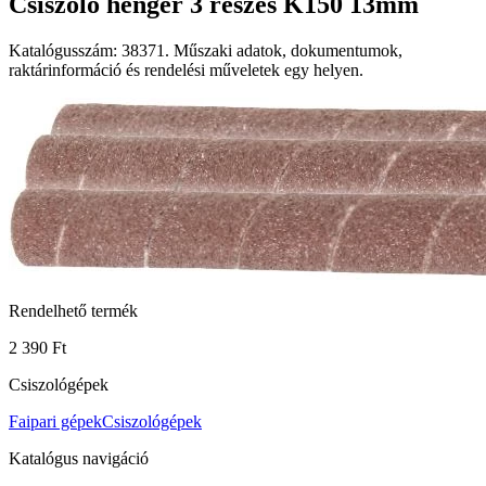
Csiszoló henger 3 részes K150 13mm
Katalógusszám: 38371. Műszaki adatok, dokumentumok,
raktárinformáció és rendelési műveletek egy helyen.
Rendelhető termék
2 390 Ft
Csiszológépek
Faipari gépek
Csiszológépek
Katalógus navigáció