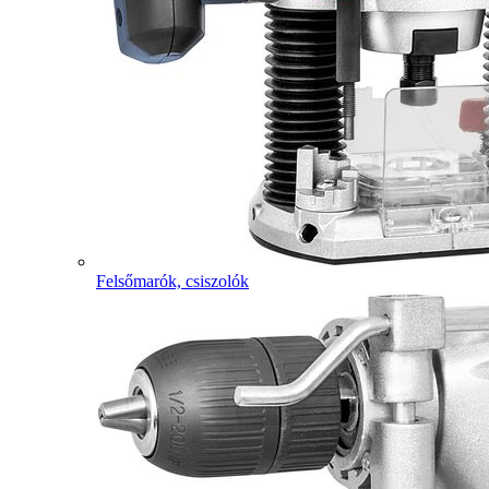
Felsőmarók, csiszolók