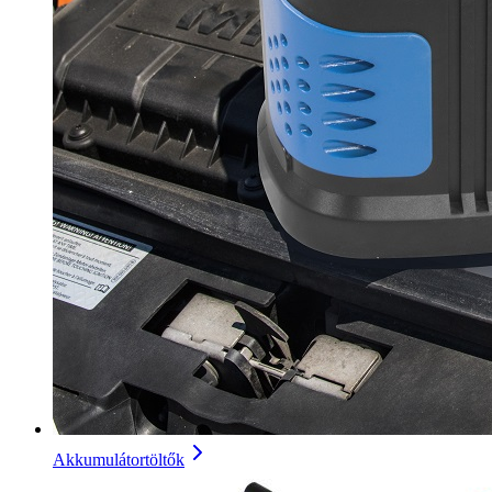
Akkumulátortöltők