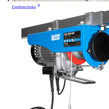
Emeléstechnika