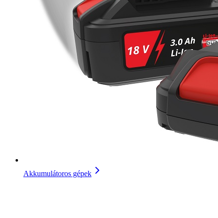
Akkumulátoros gépek