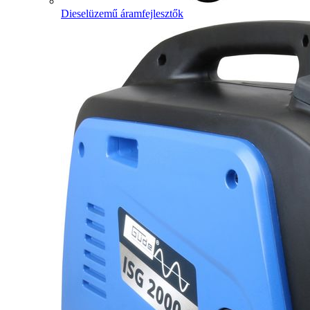
Dieselüzemű áramfejlesztők