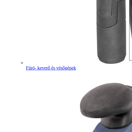
Fúró- keverő és vésőgépek