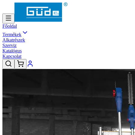
Főoldal
Termékek
Alkatrészek
Szerviz
Katalógus
Kapcsolat