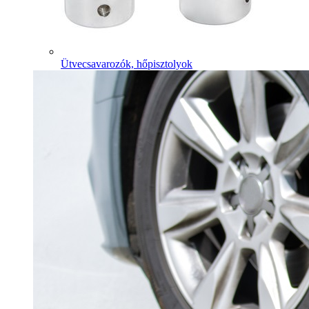
Ütvecsavarozók, hőpisztolyok