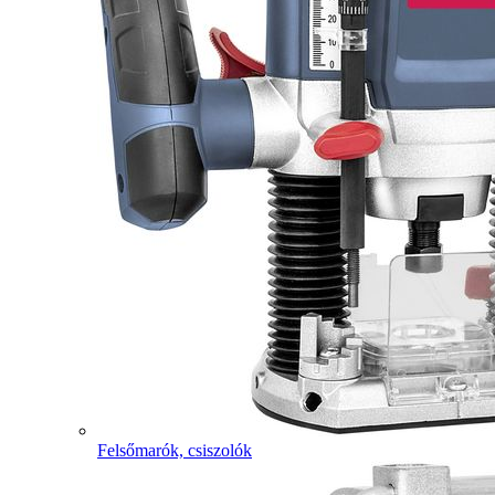
Felsőmarók, csiszolók