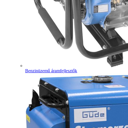
Benzinüzemű áramfejlesztők