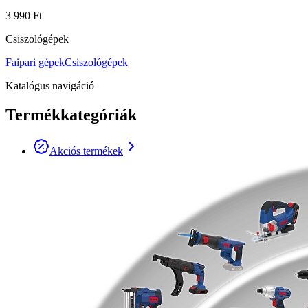
3 990 Ft
Csiszológépek
Faipari gépek
Csiszológépek
Katalógus navigáció
Termékkategóriák
Akciós termékek