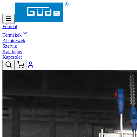
Főoldal
Termékek
Alkatrészek
Szerviz
Katalógus
Kapcsolat