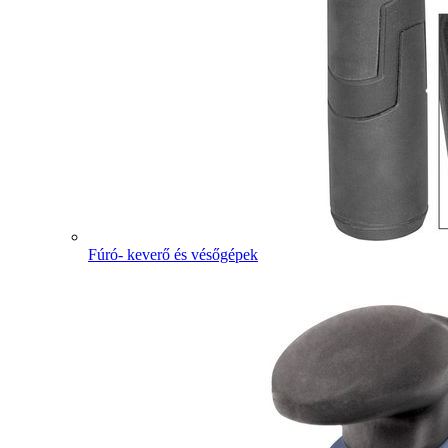
Fúró- keverő és vésőgépek