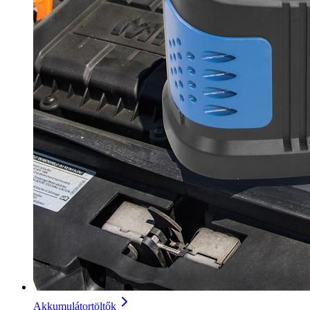
Akkumulátortöltők