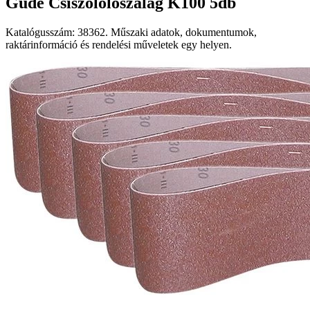
Güde Csiszolólószalag K100 5db
Katalógusszám: 38362. Műszaki adatok, dokumentumok,
raktárinformáció és rendelési műveletek egy helyen.