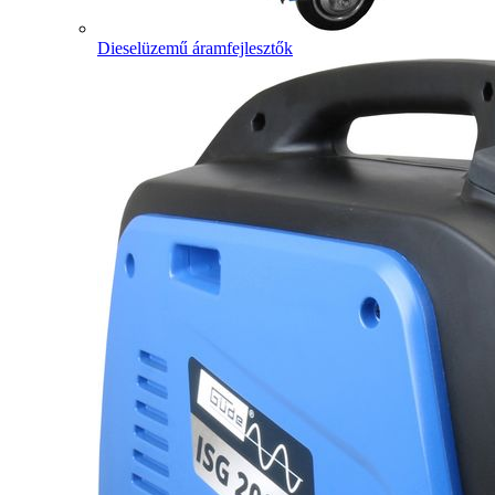
Dieselüzemű áramfejlesztők