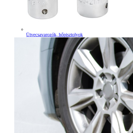
Ütvecsavarozók, hőpisztolyok