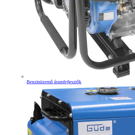
Benzinüzemű áramfejlesztők