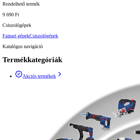
Rendelhető termék
9 690 Ft
Csiszológépek
Faipari gépek
Csiszológépek
Katalógus navigáció
Termékkategóriák
Akciós termékek