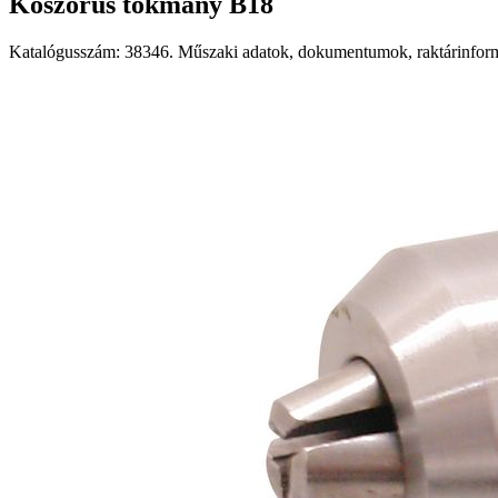
Koszorús tokmány B18
Katalógusszám: 38346. Műszaki adatok, dokumentumok, raktárinformá