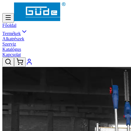
Főoldal
Termékek
Alkatrészek
Szerviz
Katalógus
Kapcsolat