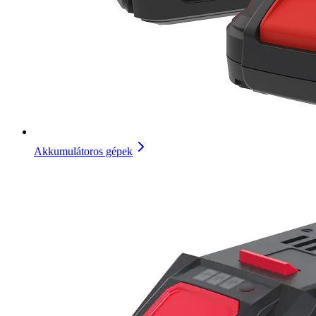
Akkumulátoros gépek