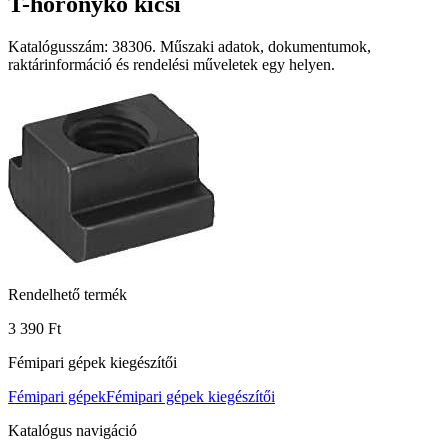
T-horonykő kicsi
Katalógusszám: 38306. Műszaki adatok, dokumentumok,
raktárinformáció és rendelési műveletek egy helyen.
Rendelhető termék
3 390 Ft
Fémipari gépek kiegészítői
Fémipari gépek
Fémipari gépek kiegészítői
Katalógus navigáció