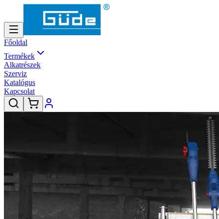
Főoldal
Termékek
Alkatrészek
Szerviz
Katalógus
Kapcsolat