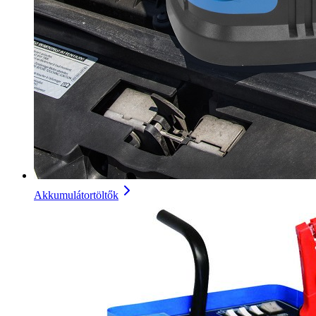
Akkumulátortöltők