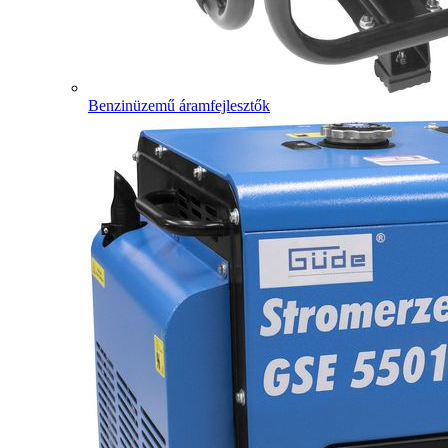
Benzinüzemű áramfejlesztők