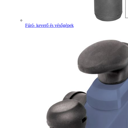
Fúró- keverő és vésőgépek