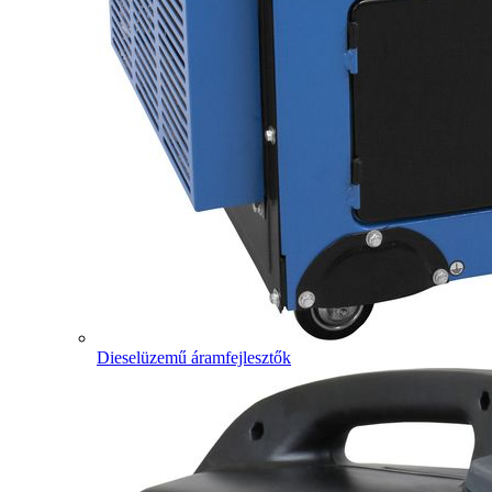
Dieselüzemű áramfejlesztők