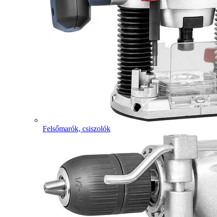
Felsőmarók, csiszolók