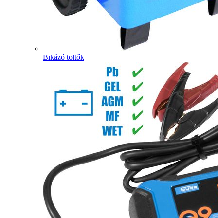
Bikázó töltők