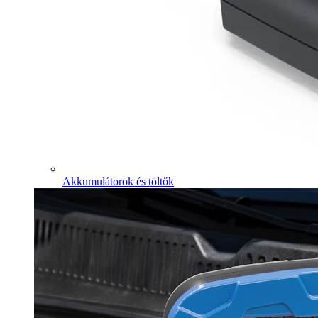
Akkumulátorok és töltők