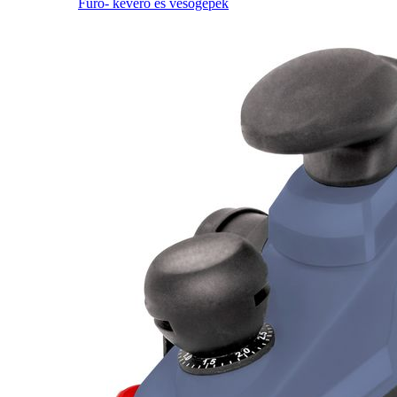
Fúró- keverő és vésőgépek