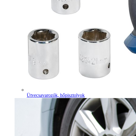
Ütvecsavarozók, hőpisztolyok