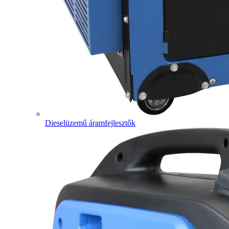
Dieselüzemű áramfejlesztők