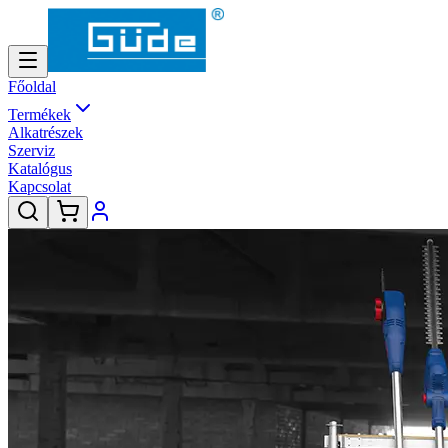
Főoldal
Termékek
Alkatrészek
Szerviz
Katalógus
Kapcsolat