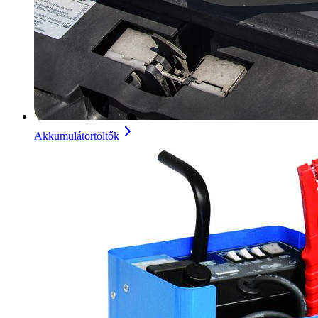
Akkumulátortöltők