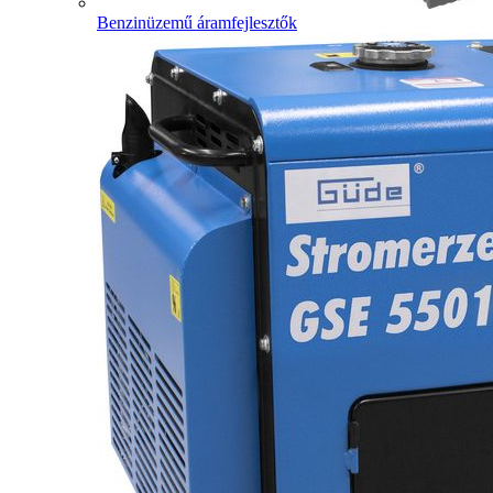
Benzinüzemű áramfejlesztők