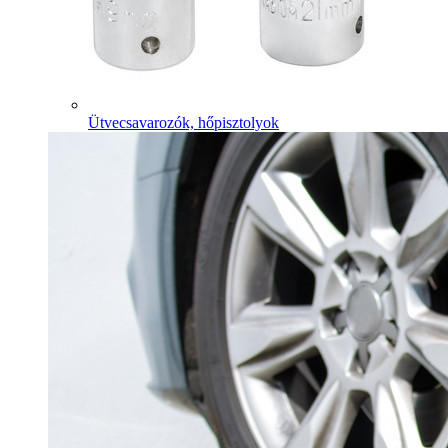
Ütvecsavarozók, hőpisztolyok