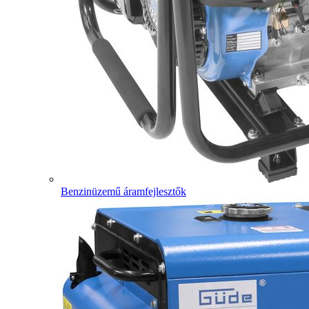
Benzinüzemű áramfejlesztők