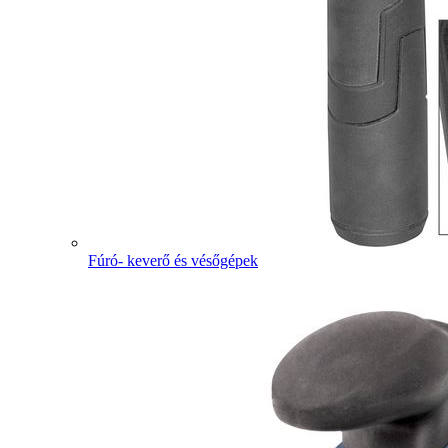
Fúró- keverő és vésőgépek