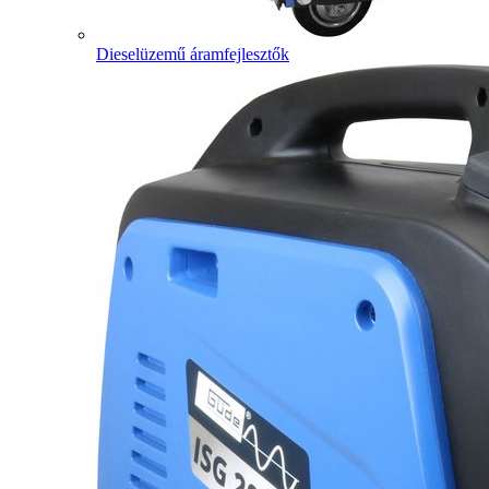
Dieselüzemű áramfejlesztők