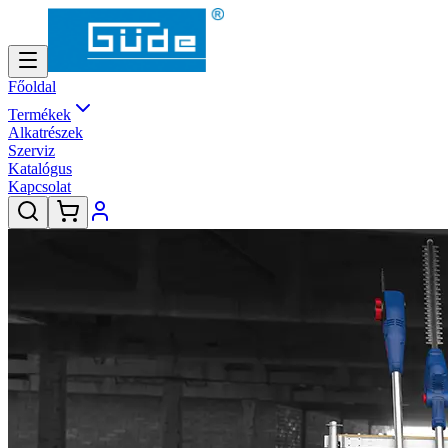
Főoldal
Termékek
Alkatrészek
Szerviz
Katalógus
Kapcsolat