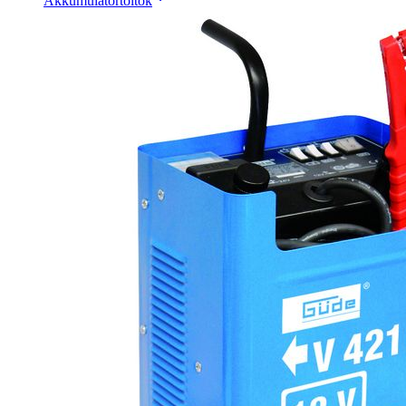
Akkumulátortöltők