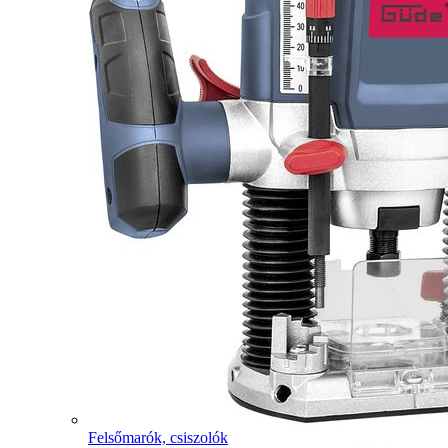
Felsőmarók, csiszolók