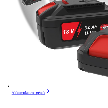
Akkumulátoros gépek