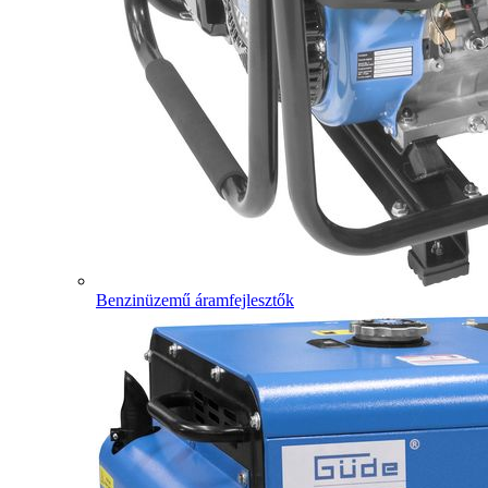
Benzinüzemű áramfejlesztők