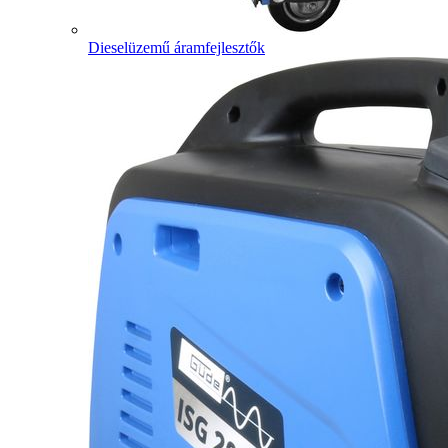
Dieselüzemű áramfejlesztők