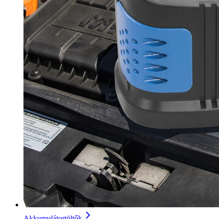
Akkumulátortöltők