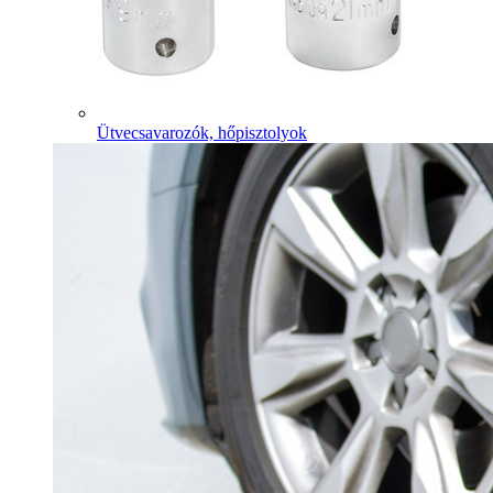
Ütvecsavarozók, hőpisztolyok