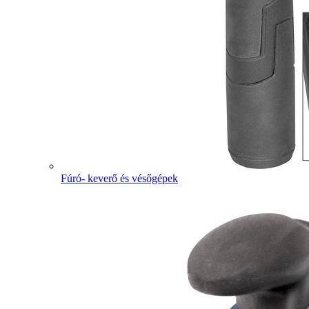
Fúró- keverő és vésőgépek