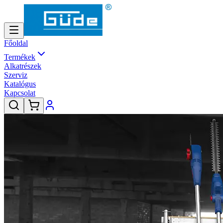
Főoldal
Termékek
Alkatrészek
Szerviz
Katalógus
Kapcsolat