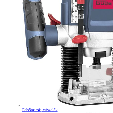
Felsőmarók, csiszolók