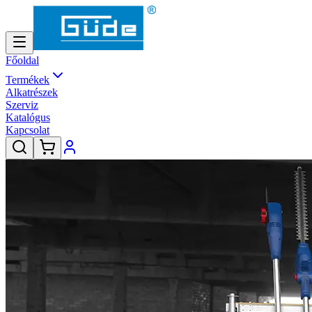
Főoldal
Termékek
Alkatrészek
Szerviz
Katalógus
Kapcsolat