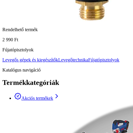
Rendelhető termék
2 990 Ft
Fújatópisztolyok
Levegős gépek és kiegészítők
Levegőtechnika
Fújatópisztolyok
Katalógus navigáció
Termékkategóriák
Akciós termékek