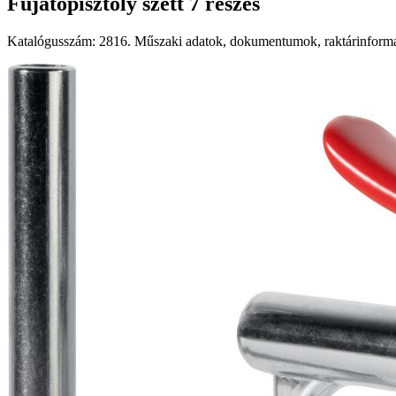
Fujatópisztoly szett 7 részes
Katalógusszám: 2816. Műszaki adatok, dokumentumok, raktárinformác