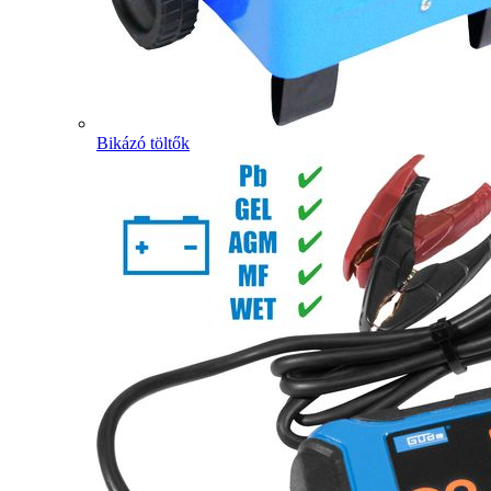
Bikázó töltők