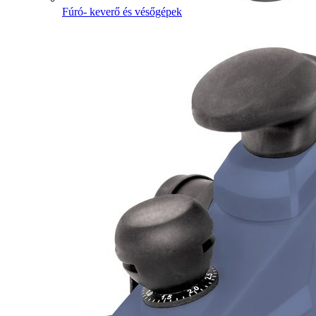
Fúró- keverő és vésőgépek