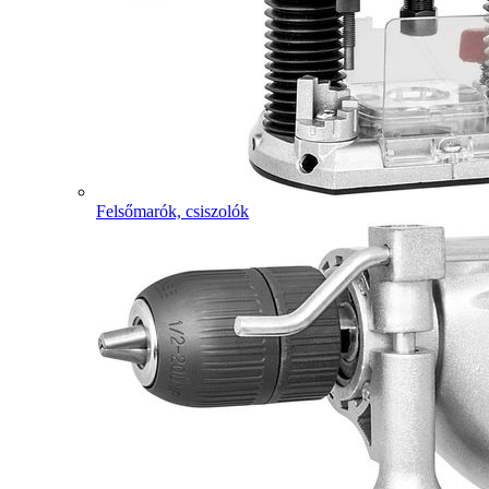
Felsőmarók, csiszolók