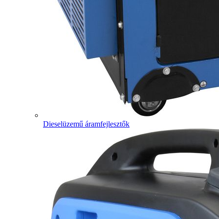
Dieselüzemű áramfejlesztők