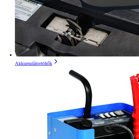
Akkumulátortöltők