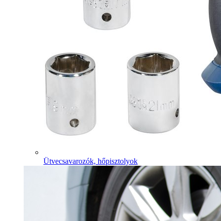
Ütvecsavarozók, hőpisztolyok