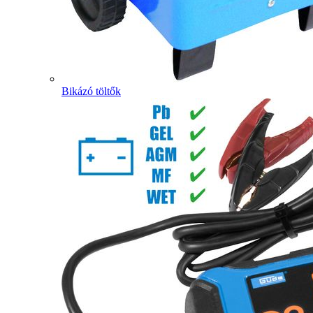
Bikázó töltők