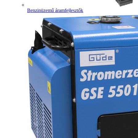
Benzinüzemű áramfejlesztők