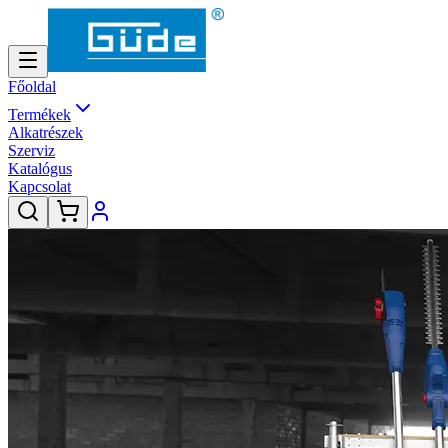
Főoldal
Termékek
Alkatrészek
Szerviz
Katalógus
Kapcsolat