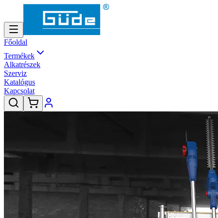
Főoldal
Termékek
Alkatrészek
Szerviz
Katalógus
Kapcsolat