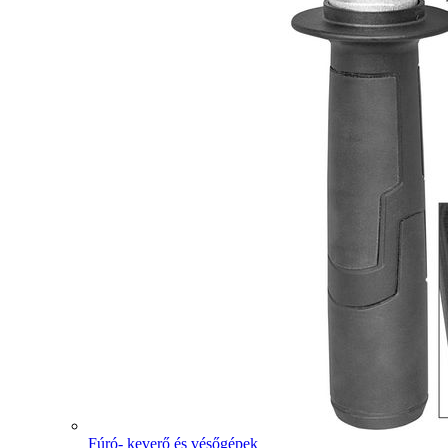
Fúró- keverő és vésőgépek