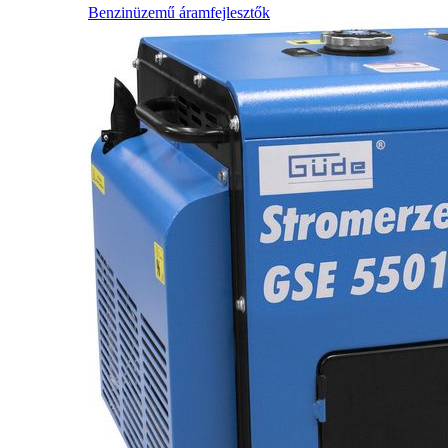
Benzinüzemű áramfejlesztők