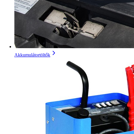
Akkumulátortöltők