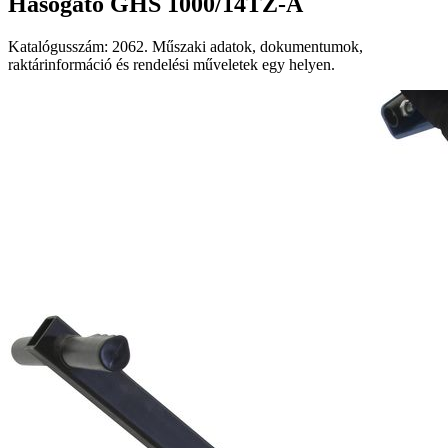
Hasogató GHS 1000/14TZ-A
Katalógusszám: 2062. Műszaki adatok, dokumentumok,
raktárinformáció és rendelési műveletek egy helyen.