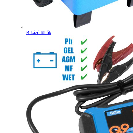
Bikázó töltők