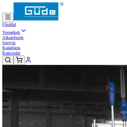
Főoldal
Termékek
Alkatrészek
Szerviz
Katalógus
Kapcsolat