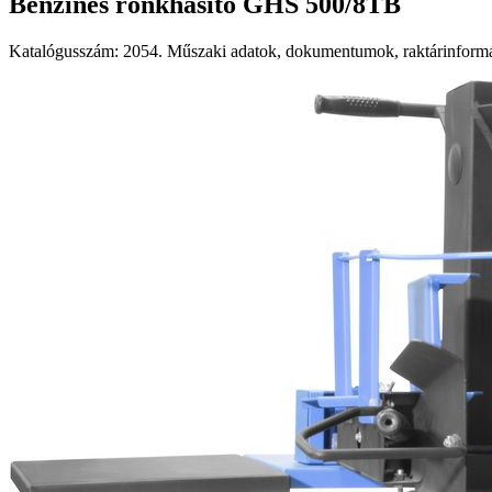
Benzines rönkhasító GHS 500/8TB
Katalógusszám: 2054. Műszaki adatok, dokumentumok, raktárinformác