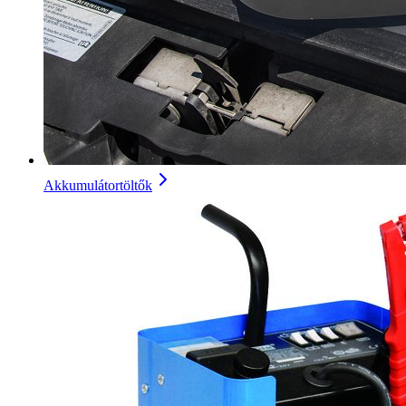
Akkumulátortöltők