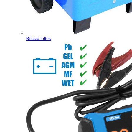
Bikázó töltők