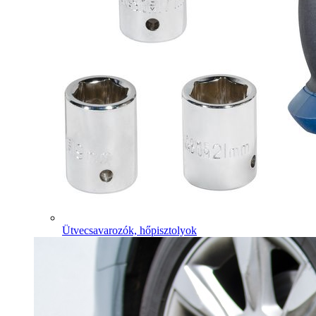
Ütvecsavarozók, hőpisztolyok