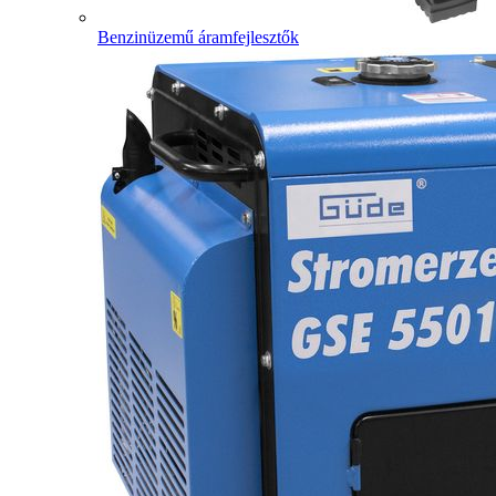
Benzinüzemű áramfejlesztők