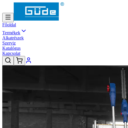
Főoldal
Termékek
Alkatrészek
Szerviz
Katalógus
Kapcsolat