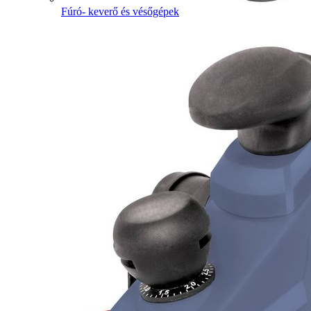
Fúró- keverő és vésőgépek