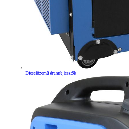
Dieselüzemű áramfejlesztők