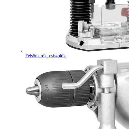
Felsőmarók, csiszolók