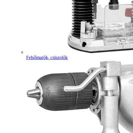
Felsőmarók, csiszolók