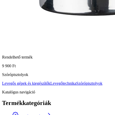
Rendelhető termék
9 900 Ft
Szórópisztolyok
Levegős gépek és kiegészítők
Levegőtechnika
Szórópisztolyok
Katalógus navigáció
Termékkategóriák