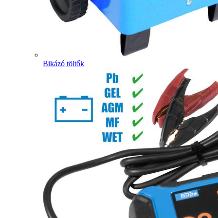
Bikázó töltők