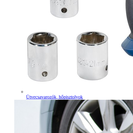
Ütvecsavarozók, hőpisztolyok