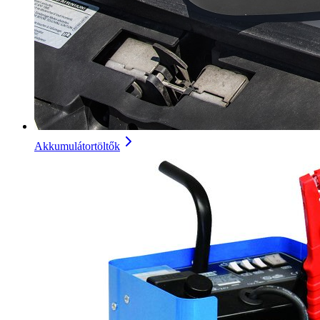
Akkumulátortöltők