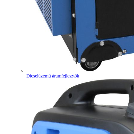
Dieselüzemű áramfejlesztők