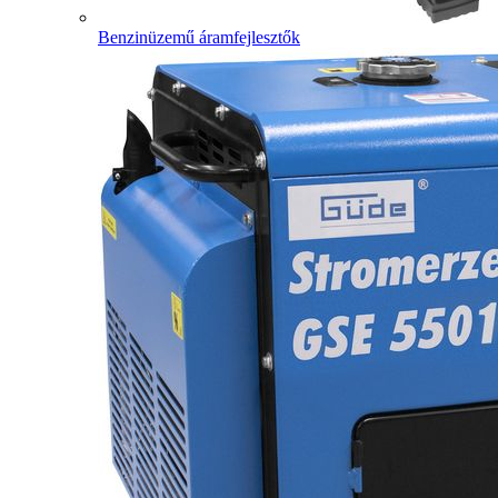
Benzinüzemű áramfejlesztők