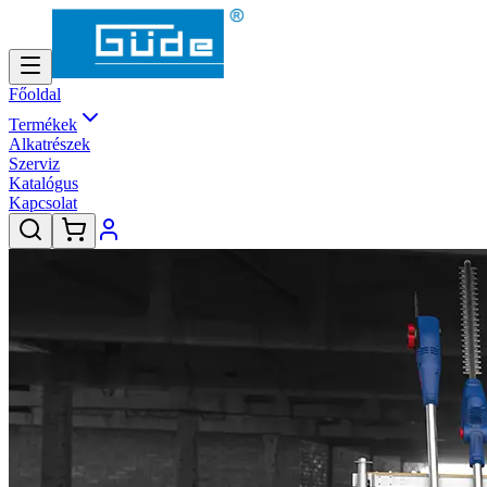
Főoldal
Termékek
Alkatrészek
Szerviz
Katalógus
Kapcsolat