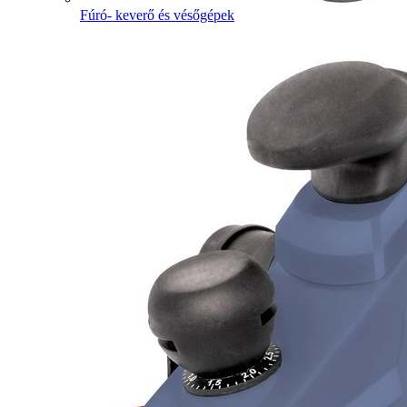
Fúró- keverő és vésőgépek