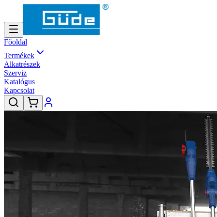
Főoldal
Termékek
Alkatrészek
Szerviz
Katalógus
Kapcsolat