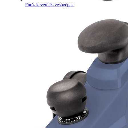
Fúró- keverő és vésőgépek