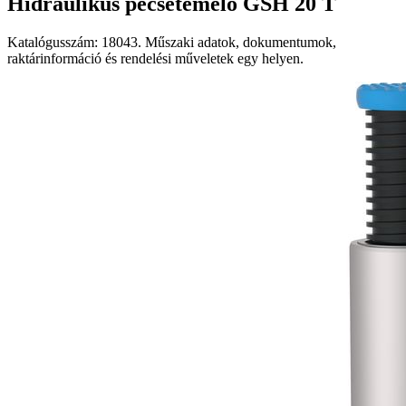
Hidraulikus pecsétemelő GSH 20 T
Katalógusszám: 18043. Műszaki adatok, dokumentumok,
raktárinformáció és rendelési műveletek egy helyen.