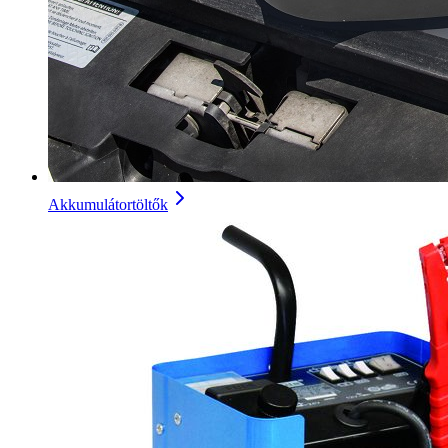
Akkumulátortöltők