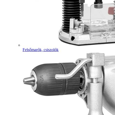
Felsőmarók, csiszolók