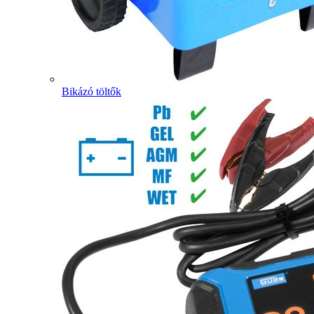
Bikázó töltők