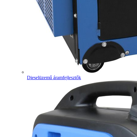
Dieselüzemű áramfejlesztők