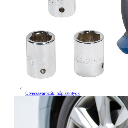
Ütvecsavarozók, hőpisztolyok