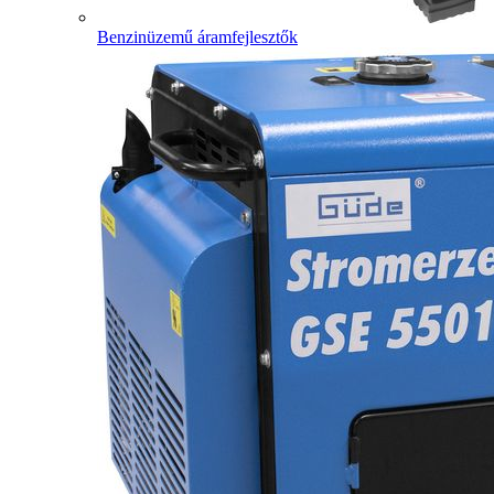
Benzinüzemű áramfejlesztők