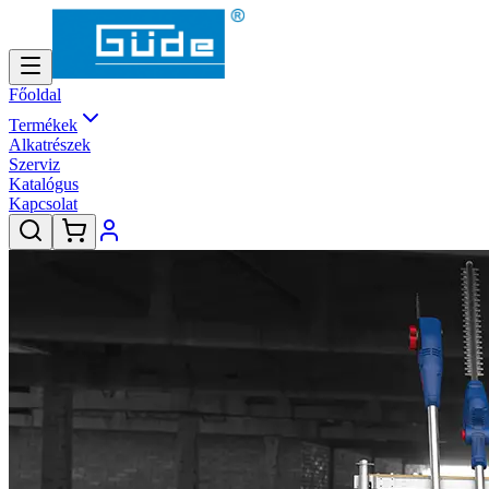
Főoldal
Termékek
Alkatrészek
Szerviz
Katalógus
Kapcsolat