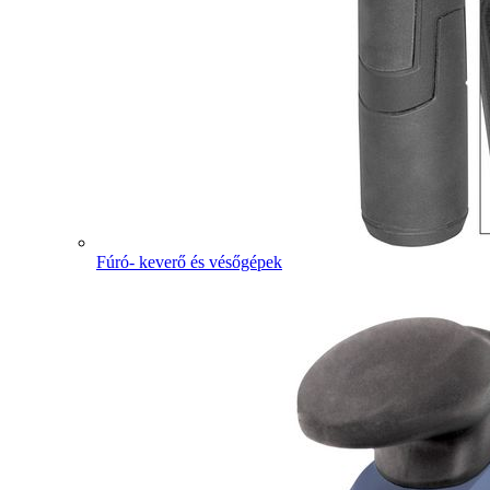
Fúró- keverő és vésőgépek