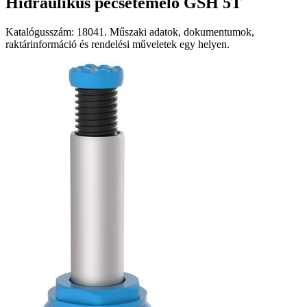
Hidraulikus pecsétemelő GSH 5T
Katalógusszám: 18041. Műszaki adatok, dokumentumok,
raktárinformáció és rendelési műveletek egy helyen.