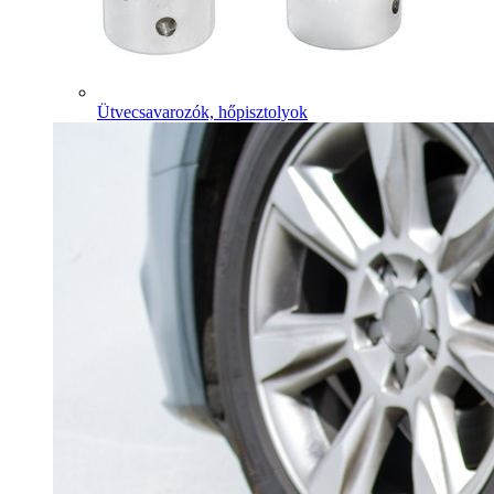
Ütvecsavarozók, hőpisztolyok