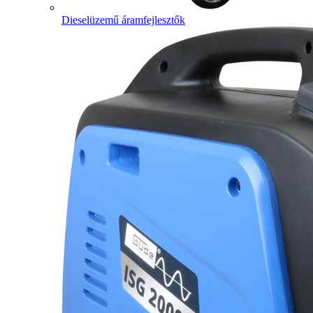
Dieselüzemű áramfejlesztők