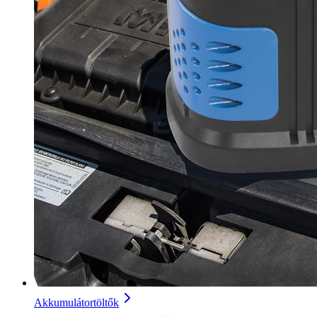
Akkumulátortöltők