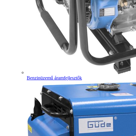
Benzinüzemű áramfejlesztők