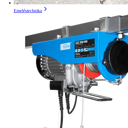
Emeléstechnika