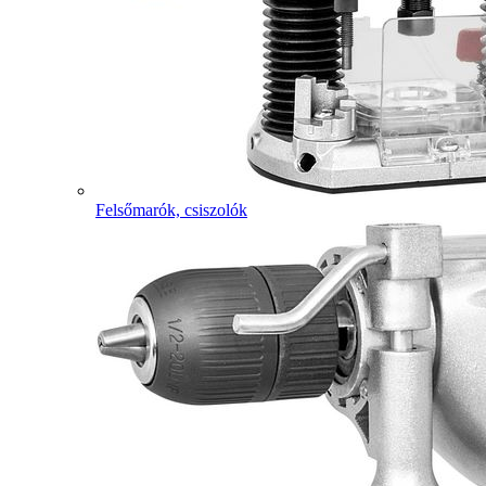
Felsőmarók, csiszolók