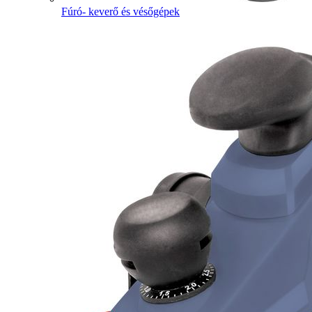
Fúró- keverő és vésőgépek