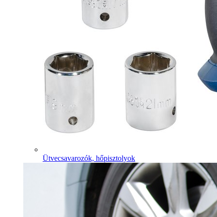
Ütvecsavarozók, hőpisztolyok