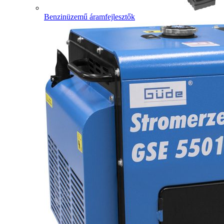
Benzinüzemű áramfejlesztők