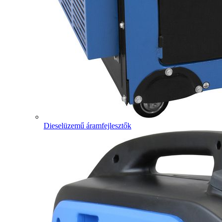
Dieselüzemű áramfejlesztők