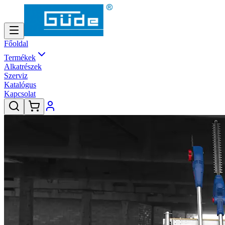
Főoldal
Termékek
Alkatrészek
Szerviz
Katalógus
Kapcsolat