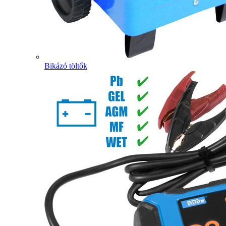
Bikázó töltők