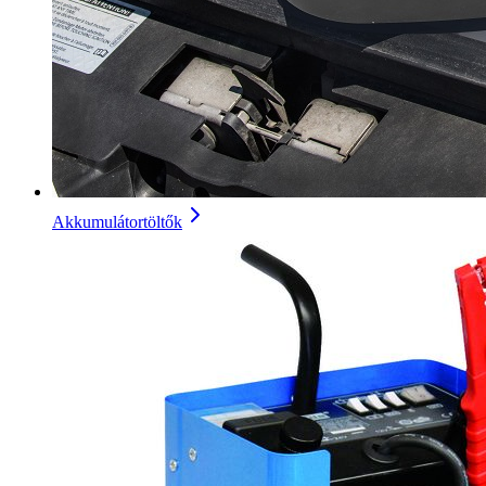
Akkumulátortöltők