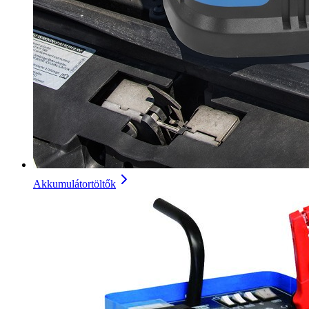
Akkumulátortöltők