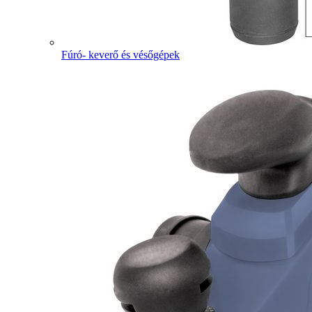
Fúró- keverő és vésőgépek