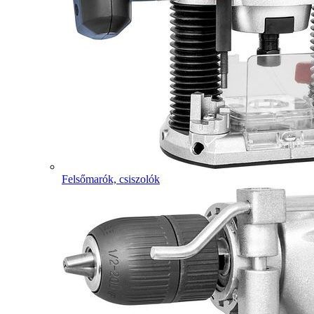
Felsőmarók, csiszolók