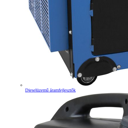
Dieselüzemű áramfejlesztők