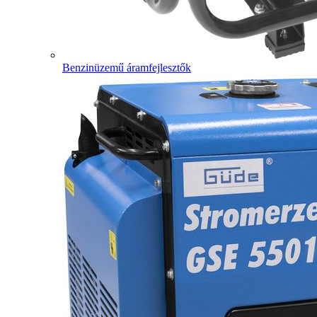
Benzinüzemű áramfejlesztők