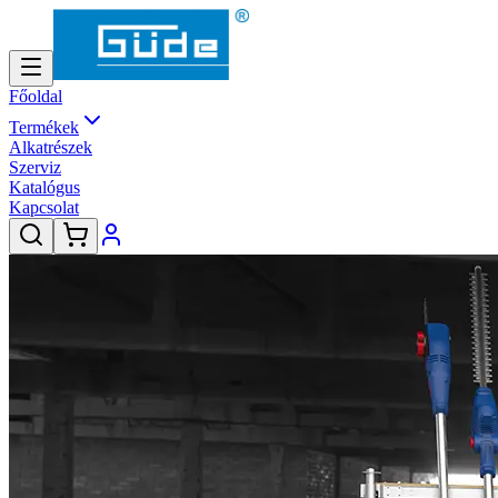
Főoldal
Termékek
Alkatrészek
Szerviz
Katalógus
Kapcsolat