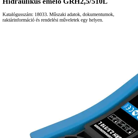
Hidraulikus emelő GRH2,5/510L
Katalógusszám: 18033. Műszaki adatok, dokumentumok,
raktárinformáció és rendelési műveletek egy helyen.