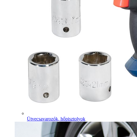
Ütvecsavarozók, hőpisztolyok