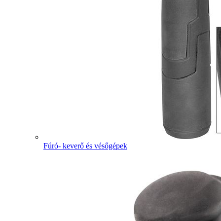
Fúró- keverő és vésőgépek