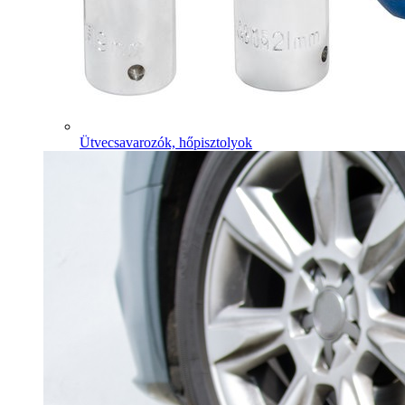
Ütvecsavarozók, hőpisztolyok