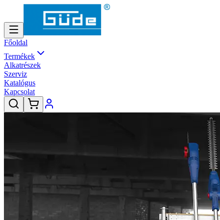
Főoldal
Termékek
Alkatrészek
Szerviz
Katalógus
Kapcsolat