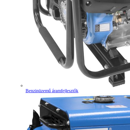
Benzinüzemű áramfejlesztők