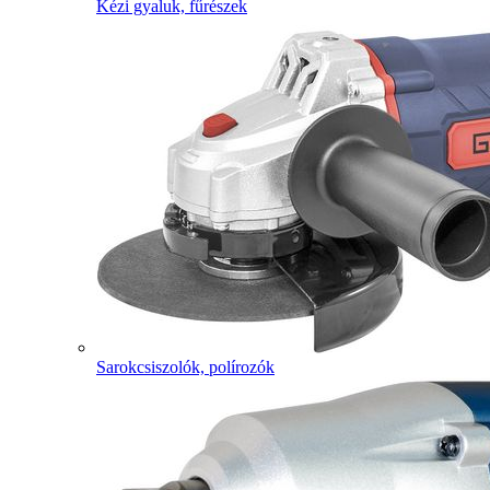
Kézi gyaluk, fűrészek
Sarokcsiszolók, polírozók