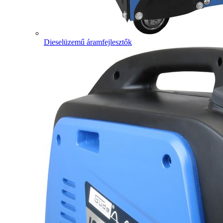
Dieselüzemű áramfejlesztők