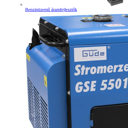
Benzinüzemű áramfejlesztők