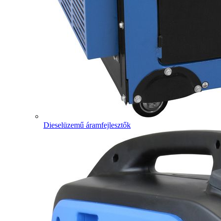
Dieselüzemű áramfejlesztők