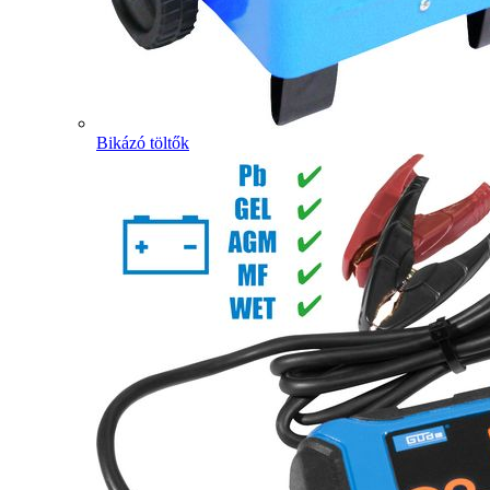
Bikázó töltők