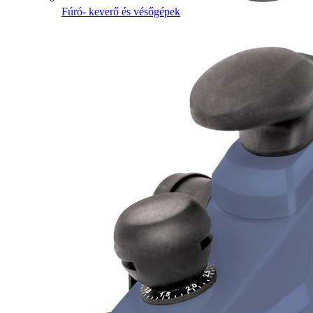
Fúró- keverő és vésőgépek