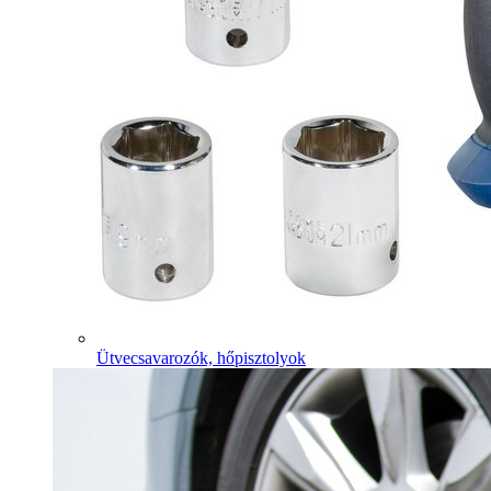
Ütvecsavarozók, hőpisztolyok