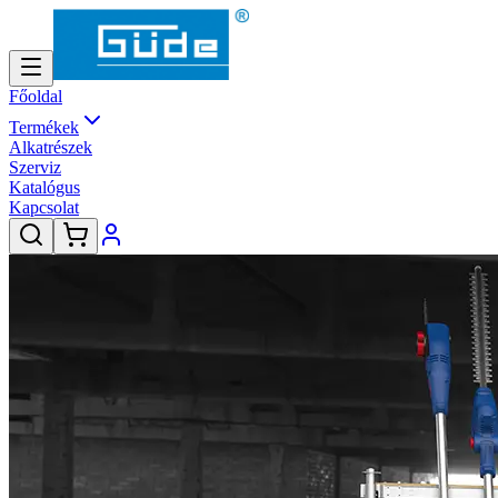
Főoldal
Termékek
Alkatrészek
Szerviz
Katalógus
Kapcsolat