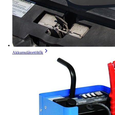
Akkumulátortöltők