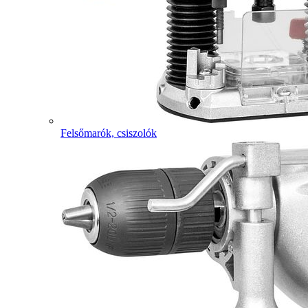
Felsőmarók, csiszolók