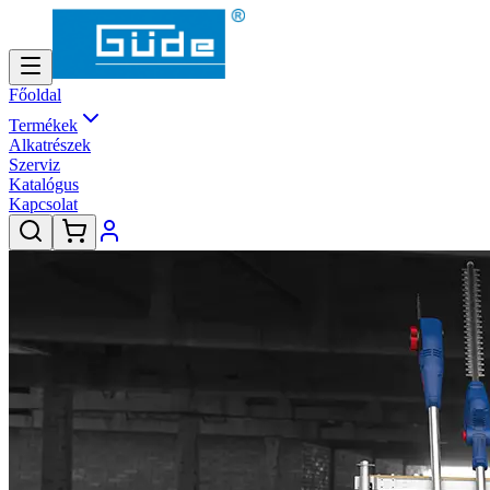
Főoldal
Termékek
Alkatrészek
Szerviz
Katalógus
Kapcsolat