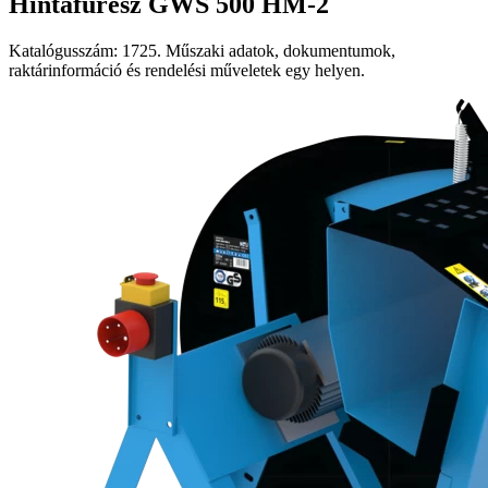
Hintafűrész GWS 500 HM-2
Katalógusszám: 1725. Műszaki adatok, dokumentumok,
raktárinformáció és rendelési műveletek egy helyen.