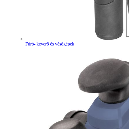
Fúró- keverő és vésőgépek