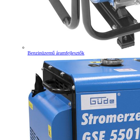
Benzinüzemű áramfejlesztők