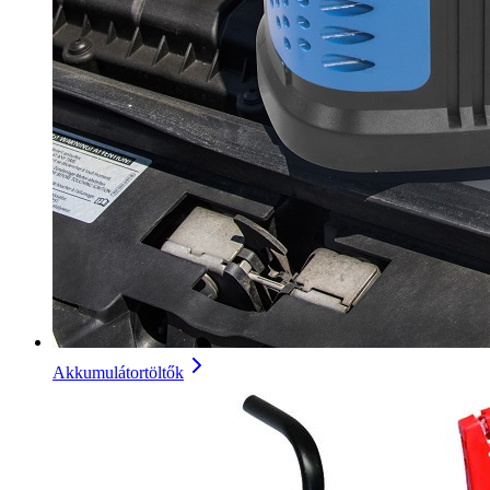
Akkumulátortöltők