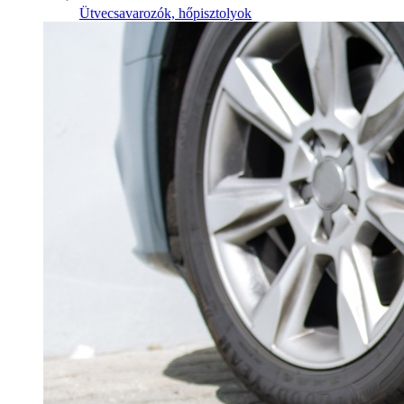
Ütvecsavarozók, hőpisztolyok