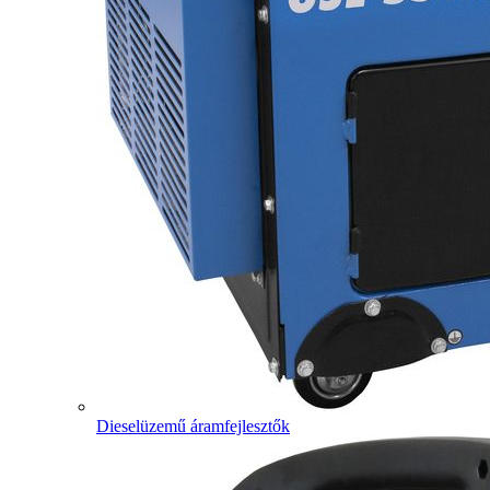
Dieselüzemű áramfejlesztők