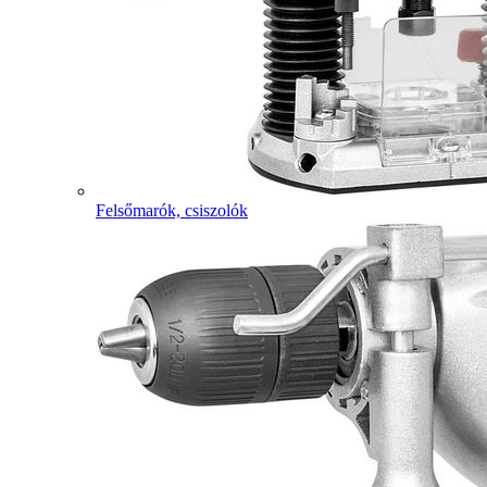
Felsőmarók, csiszolók