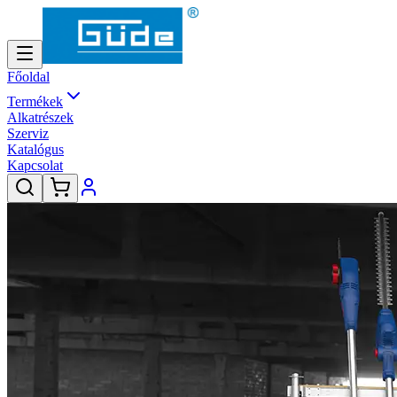
Főoldal
Termékek
Alkatrészek
Szerviz
Katalógus
Kapcsolat