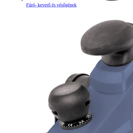
Fúró- keverő és vésőgépek