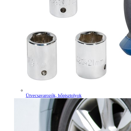
Ütvecsavarozók, hőpisztolyok