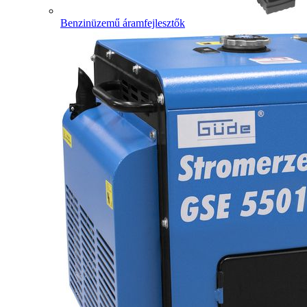
Benzinüzemű áramfejlesztők