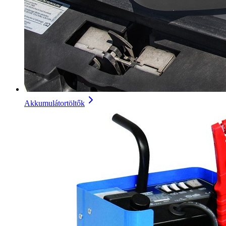
Akkumulátortöltők