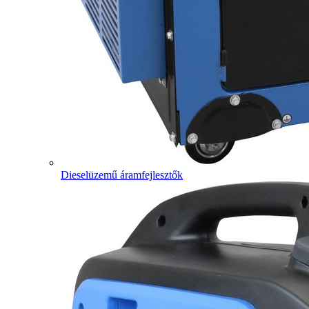
Dieselüzemű áramfejlesztők