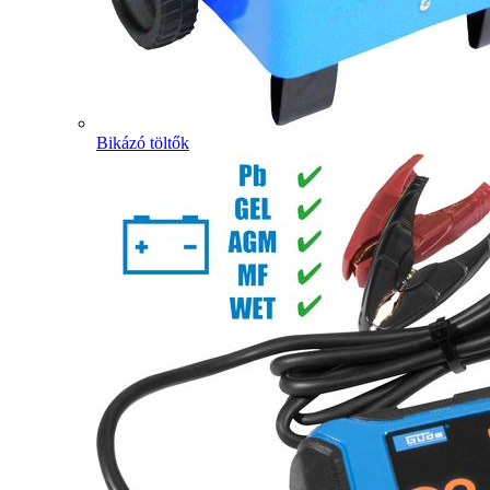
Bikázó töltők