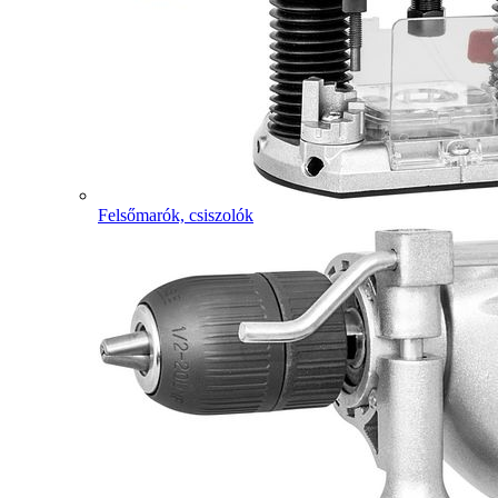
Felsőmarók, csiszolók