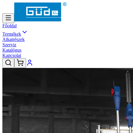
Főoldal
Termékek
Alkatrészek
Szerviz
Katalógus
Kapcsolat