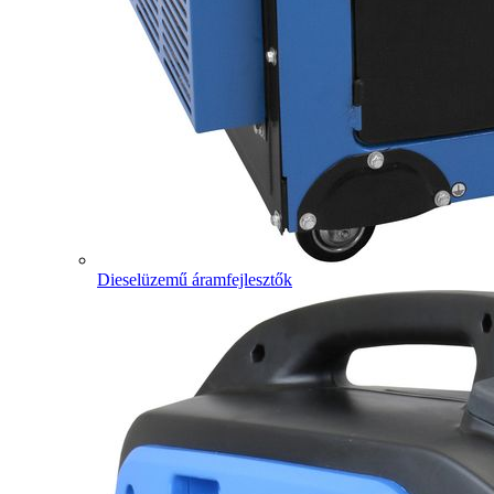
Dieselüzemű áramfejlesztők