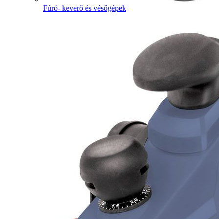
Fúró- keverő és vésőgépek