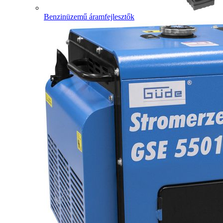
Benzinüzemű áramfejlesztők