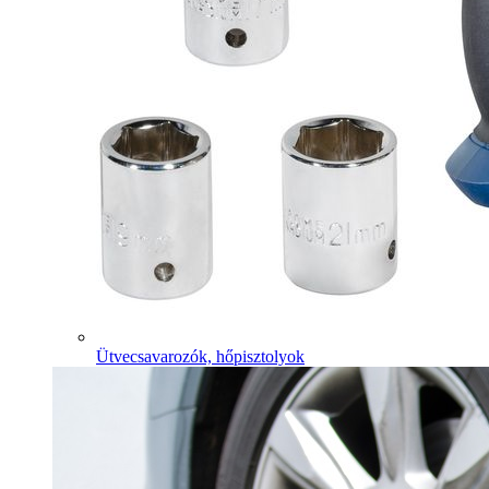
Ütvecsavarozók, hőpisztolyok