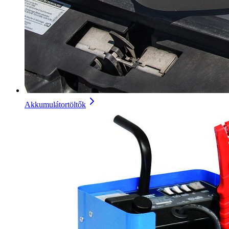
Akkumulátortöltők