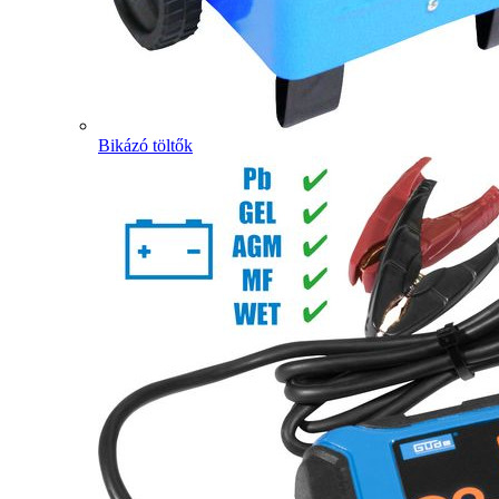
Bikázó töltők