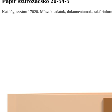
Papír szűrőzacskó 20-54-5
Katalógusszám: 17020. Műszaki adatok, dokumentumok, raktárinformá