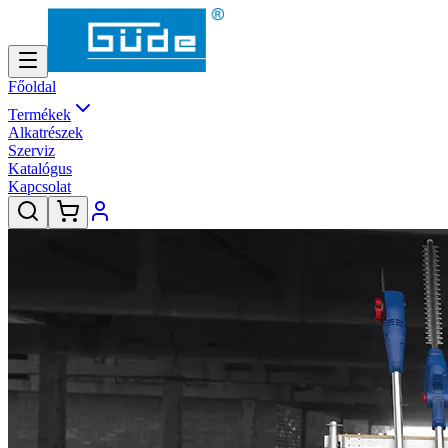
Főoldal
Termékek
Alkatrészek
Szerviz
Katalógus
Kapcsolat