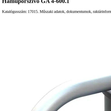
Hamuporszívó GA 4-600.1
Katalógusszám: 17015. Műszaki adatok, dokumentumok, raktárinformá