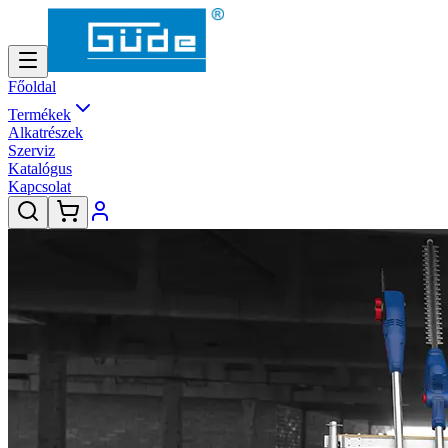
Főoldal
Termékek
Alkatrészek
Szerviz
Katalógus
Kapcsolat