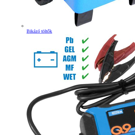
Bikázó töltők