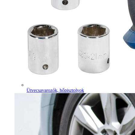
Ütvecsavarozók, hőpisztolyok